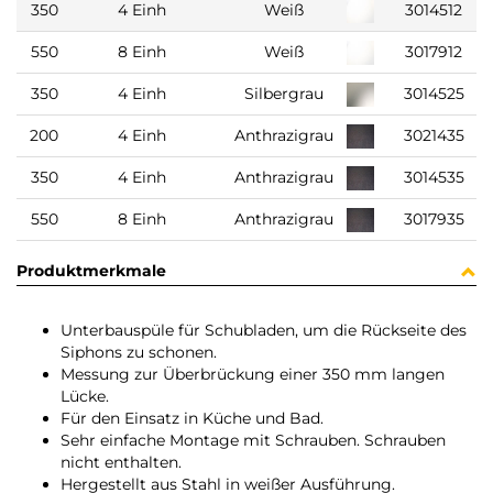
350
4 Einh
Weiß
3014512
550
8 Einh
Weiß
3017912
350
4 Einh
Silbergrau
3014525
200
4 Einh
Anthrazigrau
3021435
350
4 Einh
Anthrazigrau
3014535
550
8 Einh
Anthrazigrau
3017935
Produktmerkmale
Unterbauspüle für Schubladen, um die Rückseite des
Siphons zu schonen.
Messung zur Überbrückung einer 350 mm langen
Lücke.
Für den Einsatz in Küche und Bad.
Sehr einfache Montage mit Schrauben. Schrauben
nicht enthalten.
Hergestellt aus Stahl in weißer Ausführung.