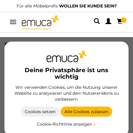
Für alle Möbelprofis
WOLLEN SIE KUNDE SEIN?
Umschaltbare
Navigation
Siphonblende aus Metall für
Untertischschublade aus Stahl,
Aussparung 350mm, Stahl, Weiß
lackiert
Deine Privatsphäre ist uns
wichtig
SKU
3014512
/
EAN
8432393310862
Wir verwenden Cookies, um die Nutzung unserer
Website zu analysieren und dein Nutzererlebnis zu
Werden Sie Kunde
verbessern.
Produktblatt
Cookies setzen
Alle Cookies zulassen
Cookie-Richtlinie anzeigen