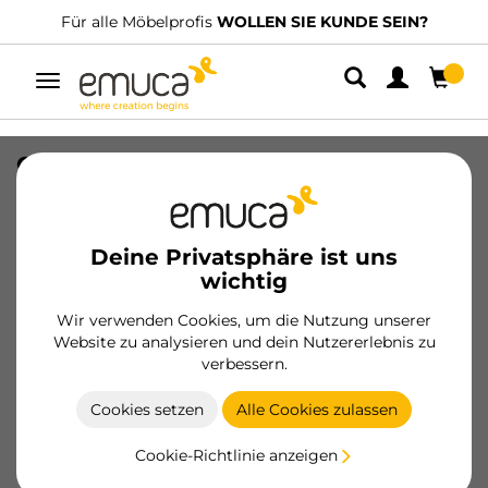
Für alle Möbelprofis
WOLLEN SIE KUNDE SEIN?
Umschaltbare
Navigation
Organizer-Würfel-10er Cube Kit für
Schublade, Kunststoff, Transparent
SKU
8145320
/
EAN
8432393320342
Deine Privatsphäre ist uns
wichtig
Werden Sie Kunde
Wir verwenden Cookies, um die Nutzung unserer
Website zu analysieren und dein Nutzererlebnis zu
Produktblatt
verbessern.
Cookies setzen
Alle Cookies zulassen
Cookie-Richtlinie anzeigen