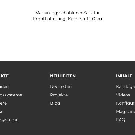
MarkirungsschablonenSatz für
Fronthalterung, Kunststoff, Grau
KTE
NEUHEITEN
INHALT
aden
Neuheiten
Katalog
gssysteme
Projekte
Videos
ere
Blog
Konfigur
ke
Magazin
esysteme
FAQ