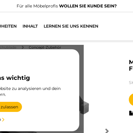
n spezialisierte Vertriebshändler.
FINDEN SIE DEN NÄCHSTGE
UHEITEN
INHALT
LERNEN SIE UNS KENNEN
chublade
Concept-Zubehör
M
F
ns wichtig
S
site zu analysieren und dein
rn.
 zulassen
n