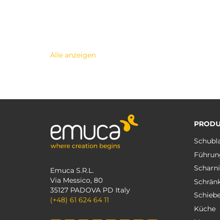
Alle anzeigen
PRODU
Schubl
Führun
Scharni
Emuca S.R.L.
Via Messico, 80
Schrän
35127 PADOVA PD Italy
Schieb
(+48) 61 624 64 11
Küche