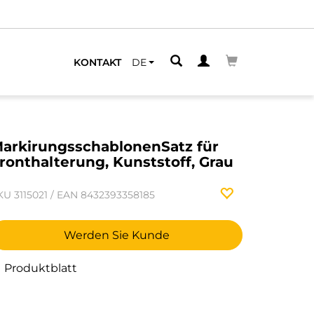
LEGENEN
KONTAKT
DE
arkirungsschablonenSatz für
ronthalterung, Kunststoff, Grau
KU
3115021
/
EAN
8432393358185
Werden Sie Kunde
Produktblatt