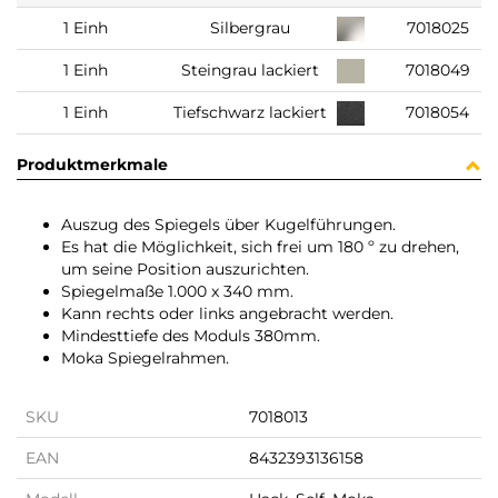
1 Einh
Silbergrau
7018025
1 Einh
Steingrau lackiert
7018049
1 Einh
Tiefschwarz lackiert
7018054
Produktmerkmale
Auszug des Spiegels über Kugelführungen.
Es hat die Möglichkeit, sich frei um 180 º zu drehen,
um seine Position auszurichten.
Spiegelmaße 1.000 x 340 mm.
Kann rechts oder links angebracht werden.
Mindesttiefe des Moduls 380mm.
Moka Spiegelrahmen.
SKU
7018013
EAN
8432393136158