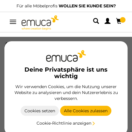
Für alle Möbelprofis
WOLLEN SIE KUNDE SEIN?
Umschaltbare
Navigation
Ausziehbarer Innenspiegel für
Schränke, Mokka, Stahl und Kunststoff
und Glas
Deine Privatsphäre ist uns
SKU
7018013
/
EAN
8432393136158
wichtig
Wir verwenden Cookies, um die Nutzung unserer
Werden Sie Kunde
Website zu analysieren und dein Nutzererlebnis zu
verbessern.
Produktblatt
Cookies setzen
Alle Cookies zulassen
Cookie-Richtlinie anzeigen