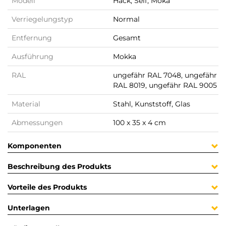
Modell
Hack, Self, Moka
Verriegelungstyp
Normal
Entfernung
Gesamt
Ausführung
Mokka
RAL
ungefähr RAL 7048, ungefähr
RAL 8019, ungefähr RAL 9005
Material
Stahl, Kunststoff, Glas
Abmessungen
100 x 35 x 4 cm
Komponenten
Beschreibung des Produkts
Vorteile des Produkts
Unterlagen