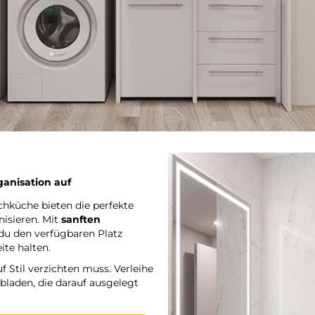
anisation auf
chküche bieten die perfekte
isieren. Mit
sanften
du den verfügbaren Platz
ite halten.
f Stil verzichten muss. Verleihe
laden, die darauf ausgelegt