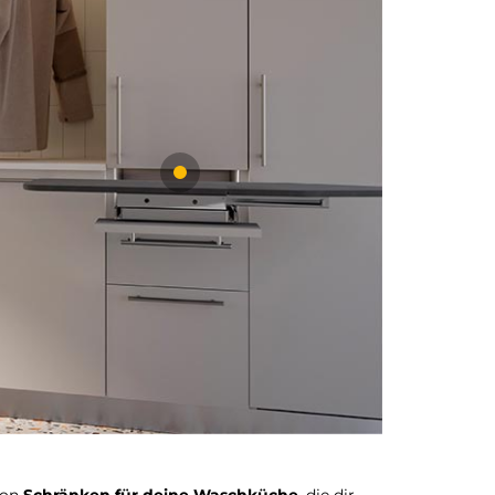
 von
Schränken für deine Waschküche
, die dir