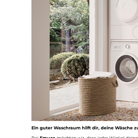
Ein guter Waschraum hilft dir, deine Wäsche z
Bei
Emuca
möchten wir, dass jeder Winkel dein