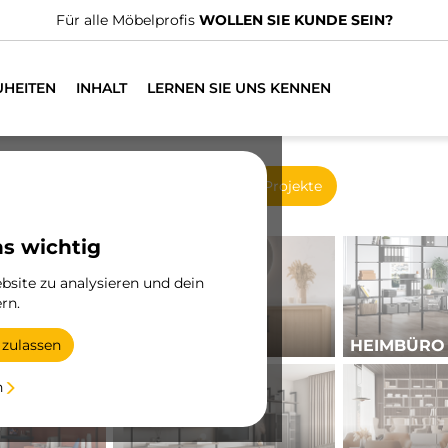
n spezialisierte Vertriebshändler.
FINDEN SIE DEN NÄCHSTGE
UHEITEN
INHALT
LERNEN SIE UNS KENNEN
Neue Produkte
Projekte
ns wichtig
site zu analysieren und dein
rn.
BAD
HEIMBÜRO
 zulassen
n