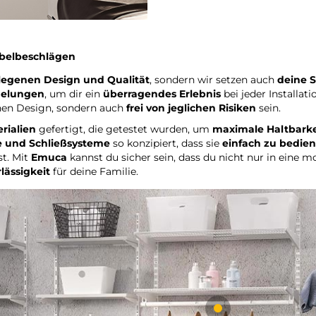
belbeschlägen
legenen Design und Qualität
, sondern wir setzen auch
deine S
delungen
, um dir ein
überragendes Erlebnis
bei jeder Installat
hen Design, sondern auch
frei von jeglichen Risiken
sein.
rialien
gefertigt, die getestet wurden, um
maximale Haltbarke
 und Schließsysteme
so konzipiert, dass sie
einfach zu bedie
t. Mit
Emuca
kannst du sicher sein, dass du nicht nur in ein
lässigkeit
für deine Familie.