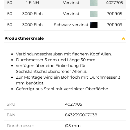
50
1 EINH
Verzinkt
4027705
50
3000 Einh
Verzinkt
7011905
50
3000 Einh
Schwarz verzinkt
7011909
Produktmerkmale
Verbindungsschrauben mit flachem Kopf Allen.
Durchmesser 5 mm und Länge 50 mm.
verfügen über eine Einkerbung für
Sechskantschraubendreher Allen 3.
Zur Montage wird ein Bohrloch mit Durchmesser 3
mm benötigt.
Gefertigt aus Stahl mit verzinkter Oberflöche
SKU
4027705
EAN
8432393007038
Durchmesser
Ø5 mm