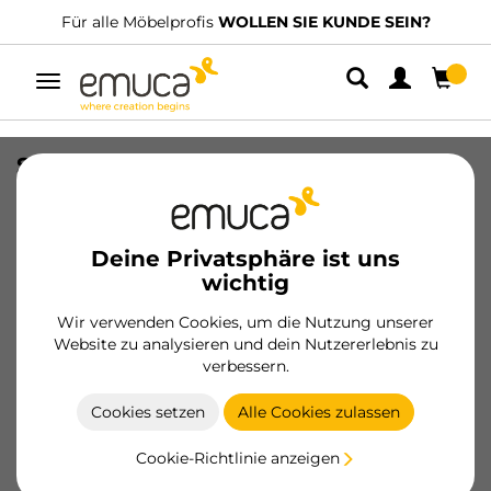
Für alle Möbelprofis
WOLLEN SIE KUNDE SEIN?
Umschaltbare
Navigation
Satz von 500 selbstschneidenden
Schrauben, flacher Kopf mit
Innensechskant, Durchmesser 5mm,
50mm, Stahl, verzinkt
Deine Privatsphäre ist uns
wichtig
SKU
4027705
/
EAN
8432393007038
Wir verwenden Cookies, um die Nutzung unserer
Website zu analysieren und dein Nutzererlebnis zu
Werden Sie Kunde
verbessern.
Produktblatt
Cookies setzen
Alle Cookies zulassen
Cookie-Richtlinie anzeigen