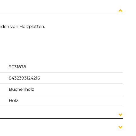
en von Holzplatten.
9031878
8432393124216
Buchenholz
Holz