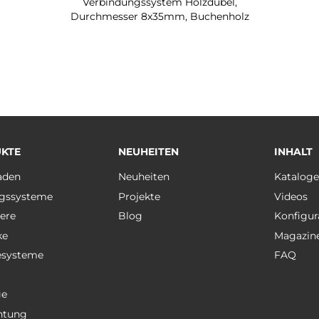
Verbindungssystem Holzdübel,
Durchmesser 8x35mm, Buchenholz
KTE
NEUHEITEN
INHALT
aden
Neuheiten
Katalog
gssysteme
Projekte
Videos
ere
Blog
Konfigur
ke
Magazin
esysteme
FAQ
ge
htung