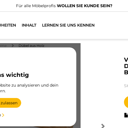
Für alle Möbelprofis
WOLLEN SIE KUNDE SEIN?
UHEITEN
INHALT
LERNEN SIE UNS KENNEN
teme
Dübel aus Holz
V
D
B
ns wichtig
site zu analysieren und dein
S
rn.
 zulassen
n