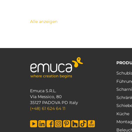
Alle anzeigen
PRODU
Schubl
Führun
Scharni
Emuca S.R.L.
Via Messico, 80
Schrän
35127 PADOVA PD Italy
Schieb
(+48) 61 624 64 11
Küche
Monta
Beleuc