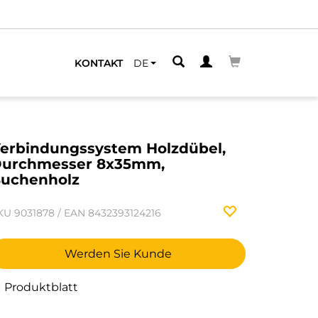
KONTAKT
DE
erbindungssystem Holzdübel,
urchmesser 8x35mm,
uchenholz
KU
9031878
/
EAN
8432393124216
Werden Sie Kunde
Produktblatt