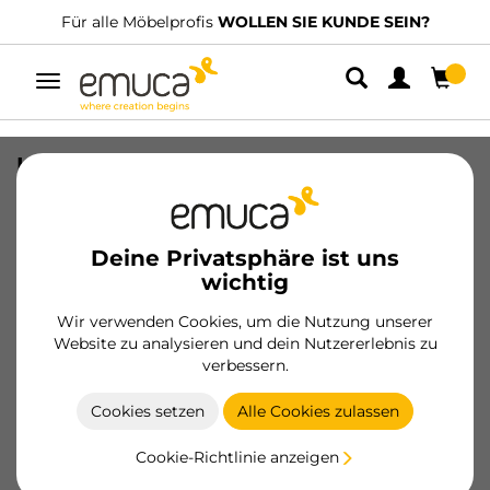
Für alle Möbelprofis
WOLLEN SIE KUNDE SEIN?
Umschaltbare
Navigation
Lot Recycle Behälter für
Küchenschublade, Höhe 266 mm, 1x15
Liter, Kunststoff, Schwarz
Deine Privatsphäre ist uns
SKU
8198117
/
EAN
8432393358123
wichtig
Wesentliche Produkte
Wir verwenden Cookies, um die Nutzung unserer
Website zu analysieren und dein Nutzererlebnis zu
verbessern.
Werden Sie Kunde
Cookies setzen
Alle Cookies zulassen
Produktblatt
Cookie-Richtlinie anzeigen