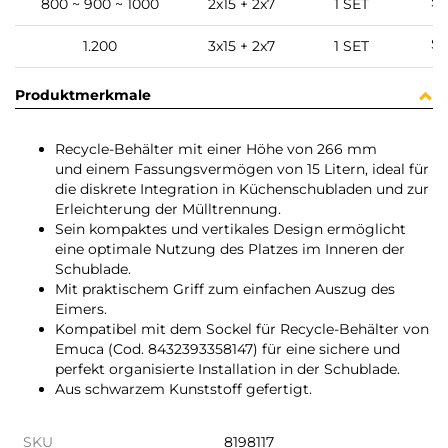
Sc
800 ~ 900 ~ 1000
2x15 + 2x7
1 SET
Sc
1.200
3x15 + 2x7
1 SET
Produktmerkmale
Recycle-Behälter mit einer Höhe von 266 mm
und einem Fassungsvermögen von 15 Litern, ideal für
die diskrete Integration in Küchenschubladen und zur
Erleichterung der Mülltrennung.
Sein kompaktes und vertikales Design ermöglicht
eine optimale Nutzung des Platzes im Inneren der
Schublade.
Mit praktischem Griff zum einfachen Auszug des
Eimers.
Kompatibel mit dem Sockel für Recycle-Behälter von
Emuca (Cod. 8432393358147) für eine sichere und
perfekt organisierte Installation in der Schublade.
Aus schwarzem Kunststoff gefertigt.
SKU
8198117