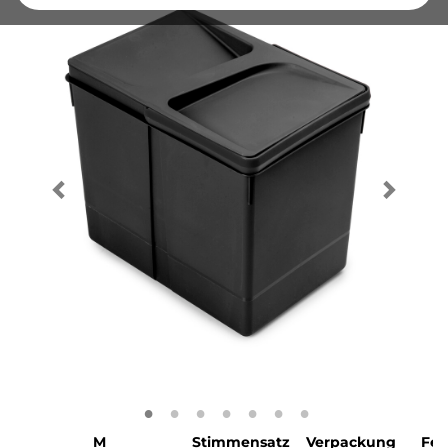
M
Stimmensatz
Verpackung
Fer