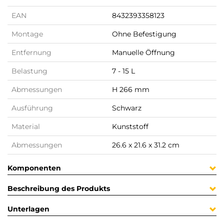
EAN
8432393358123
Montage
Ohne Befestigung
Entfernung
Manuelle Öffnung
Belastung
7 - 15 L
Abmessungen
H 266 mm
Ausführung
Schwarz
Material
Kunststoff
Abmessungen
26.6 x 21.6 x 31.2 cm
Komponenten
Beschreibung des Produkts
Unterlagen