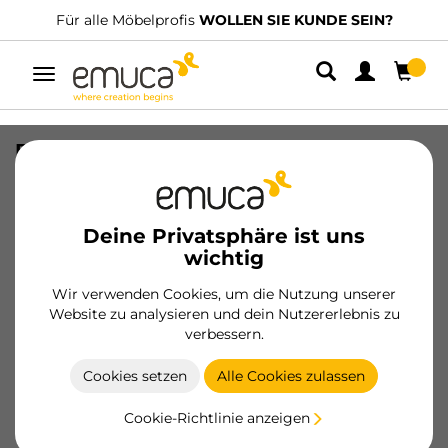
Für alle Möbelprofis
WOLLEN SIE KUNDE SEIN?
Umschaltbare
Navigation
Basis Recycle für
RecyclingRecyclingbehälterfür
Küchenschublade, 1 Fach, Modul
450mm, Kunststoff anthrazitgrau
Deine Privatsphäre ist uns
wichtig
SKU
8196523
/
EAN
8432393130866
Wir verwenden Cookies, um die Nutzung unserer
Wesentliche Produkte
Website zu analysieren und dein Nutzererlebnis zu
verbessern.
Werden Sie Kunde
Cookies setzen
Alle Cookies zulassen
Produktblatt
Cookie-Richtlinie anzeigen