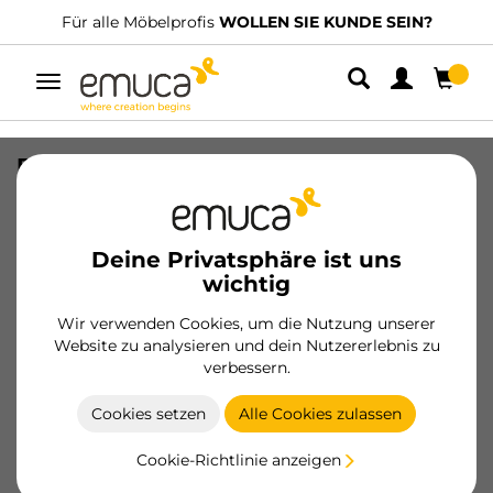
Für alle Möbelprofis
WOLLEN SIE KUNDE SEIN?
Umschaltbare
Navigation
Basis Recycle für
RecyclingRecyclingbehälterfür
Küchenschublade, 1 Fach, Modul
450mm, Kunststoff anthrazitgrau
Deine Privatsphäre ist uns
wichtig
SKU
8196523
/
EAN
8432393130866
Wir verwenden Cookies, um die Nutzung unserer
Wesentliche Produkte
Website zu analysieren und dein Nutzererlebnis zu
verbessern.
Werden Sie Kunde
Cookies setzen
Alle Cookies zulassen
Produktblatt
Cookie-Richtlinie anzeigen