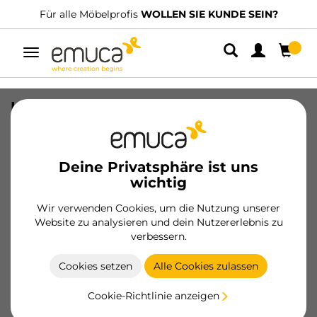
Für alle Möbelprofis
WOLLEN SIE KUNDE SEIN?
Umschaltbare
Navigation
Lot Zubehör Plasline für Endkappen
für Küchenmöbel, Kunststoff, Grau
SKU
8914321
/
EAN
8432393123059
Deine Privatsphäre ist uns
wichtig
Wesentliche Produkte
Wir verwenden Cookies, um die Nutzung unserer
Website zu analysieren und dein Nutzererlebnis zu
Werden Sie Kunde
verbessern.
Produktblatt
Cookies setzen
Alle Cookies zulassen
Cookie-Richtlinie anzeigen