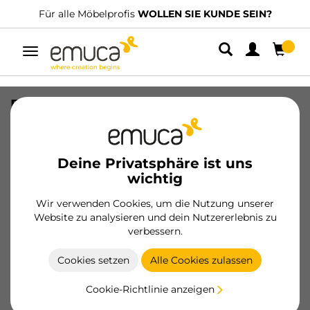
Für alle Möbelprofis
WOLLEN SIE KUNDE SEIN?
Umschaltbare
Navigation
Endkappe Plasline für
Küchenschränke, dreieckig, Länge
3,9m, Kunststoff, satiniert
Deine Privatsphäre ist uns
SKU
8914263
/
EAN
8432393123042
wichtig
Wesentliche Produkte
Wir verwenden Cookies, um die Nutzung unserer
Website zu analysieren und dein Nutzererlebnis zu
verbessern.
Werden Sie Kunde
Cookies setzen
Alle Cookies zulassen
Produktblatt
Cookie-Richtlinie anzeigen