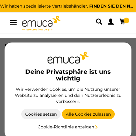
Wir haben spezialisierte Vertriebshändler.
FINDEN SIE DEN NÄCHSTGELEGENEN
Umschaltbare
Navigation
Lot mit 4 TraversenProfilen für Albeam
für Küchenmöbel, mit
Anschraubbeschlägen, Aluminium und
Kunststoff, matt eloxiert
Deine Privatsphäre ist uns
wichtig
SKU
8160562
/
EAN
8432393292564
Wir verwenden Cookies, um die Nutzung unserer
Website zu analysieren und dein Nutzererlebnis zu
Werden Sie Kunde
verbessern.
Produktblatt
Cookies setzen
Alle Cookies zulassen
Cookie-Richtlinie anzeigen