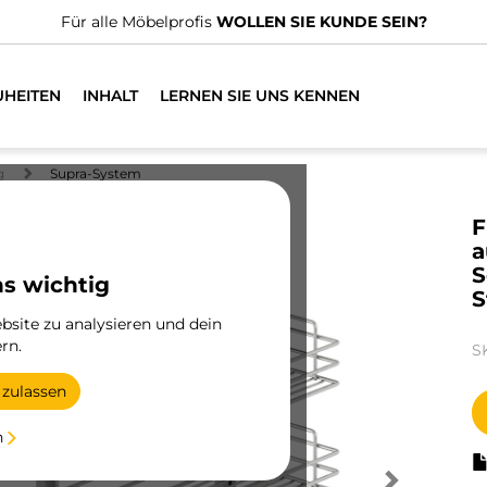
Für alle Möbelprofis
WOLLEN SIE KUNDE SEIN?
UHEITEN
INHALT
LERNEN SIE UNS KENNEN
g
Supra-System
F
a
S
ns wichtig
S
site zu analysieren und dein
rn.
S
 zulassen
n