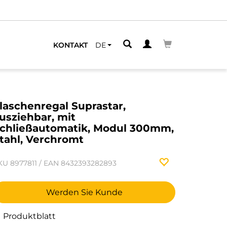
KONTAKT
DE
laschenregal Suprastar,
usziehbar, mit
chließautomatik, Modul 300mm,
tahl, Verchromt
KU
8977811
/
EAN
8432393282893
Werden Sie Kunde
Produktblatt