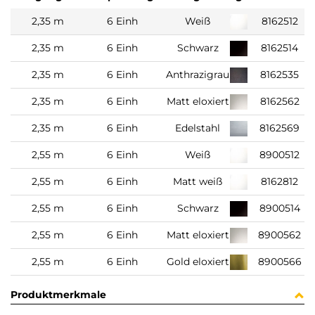
2,35 m
6 Einh
Weiß
8162512
2,35 m
6 Einh
Schwarz
8162514
2,35 m
6 Einh
Anthrazigrau
8162535
2,35 m
6 Einh
Matt eloxiert
8162562
2,35 m
6 Einh
Edelstahl
8162569
2,55 m
6 Einh
Weiß
8900512
2,55 m
6 Einh
Matt weiß
8162812
2,55 m
6 Einh
Schwarz
8900514
2,55 m
6 Einh
Matt eloxiert
8900562
2,55 m
6 Einh
Gold eloxiert
8900566
Produktmerkmale