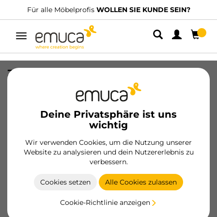
Für alle Möbelprofis
WOLLEN SIE KUNDE SEIN?
Umschaltbare
Navigation
Zentralprofil Gola, vertikal, gebogen,
für Küchenmöbel, Länge 2,35m,
Aluminium, weiss lackiert
Deine Privatsphäre ist uns
SKU
8162512
/
EAN
8432393139425
wichtig
Wesentliche Produkte
Wir verwenden Cookies, um die Nutzung unserer
Website zu analysieren und dein Nutzererlebnis zu
verbessern.
Werden Sie Kunde
Cookies setzen
Alle Cookies zulassen
Produktblatt
Cookie-Richtlinie anzeigen