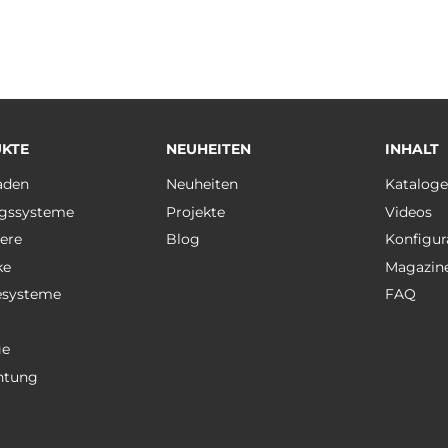
KTE
NEUHEITEN
INHALT
aden
Neuheiten
Katalog
gssysteme
Projekte
Videos
ere
Blog
Konfigur
ke
Magazin
esysteme
FAQ
ge
htung