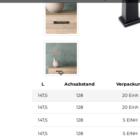
L
Achsabstand
Verpacku
147,5
128
20 Einh
147,5
128
20 Einh
147,5
128
5 EINH
147,5
128
5 EINH