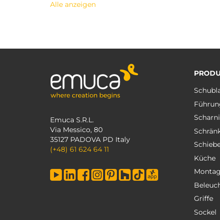
Alle anzeigen
PRODU
Schubl
Führun
Scharni
Emuca S.R.L.
Via Messico, 80
Schrän
35127 PADOVA PD Italy
Schieb
(+48) 61 624 64 11
Küche
Monta
Beleuc
Griffe
Sockel