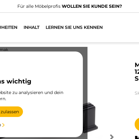
Für alle Möbelprofis
WOLLEN SIE KUNDE SEIN?
UHEITEN
INHALT
LERNEN SIE UNS KENNEN
amak
M
1
S
ns wichtig
site zu analysieren und dein
S
rn.
 zulassen
n