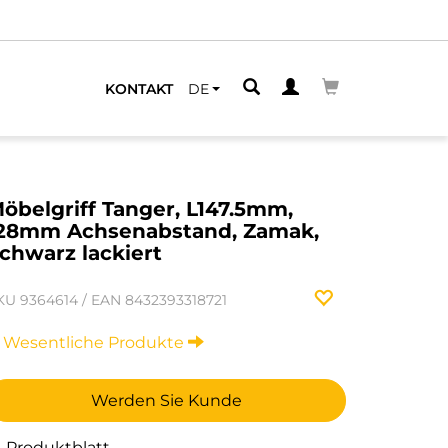
KONTAKT
DE
öbelgriff Tanger, L147.5mm,
28mm Achsenabstand, Zamak,
chwarz lackiert
KU
9364614
/
EAN
8432393318721
Wesentliche Produkte
Werden Sie Kunde
Produktblatt