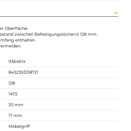
er Oberfläche.
Abstand zwischen Befestigungslöchern) 128 mm.
rumfang enthalten.
vermeiden.
9364614
8432393318721
128
147,5
30 mm
17 mm
Möbelgriff