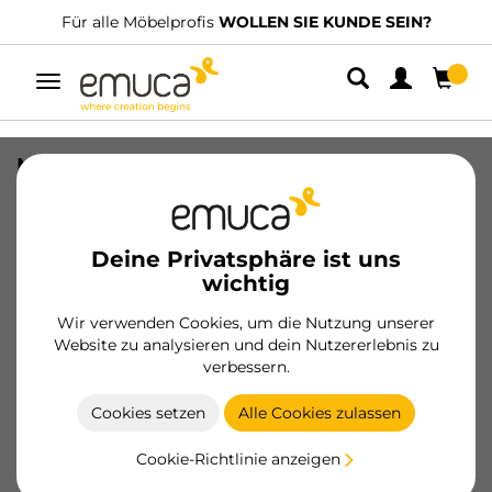
Für alle Möbelprofis
WOLLEN SIE KUNDE SEIN?
Umschaltbare
Navigation
Möbelgriff Orlando, L336mm, 256mm
Achsenabstand, Stahl, Schwarz lackiert
SKU
9290214
/
EAN
8432393318264
Deine Privatsphäre ist uns
wichtig
Werden Sie Kunde
Wir verwenden Cookies, um die Nutzung unserer
Website zu analysieren und dein Nutzererlebnis zu
Produktblatt
verbessern.
Cookies setzen
Alle Cookies zulassen
Cookie-Richtlinie anzeigen