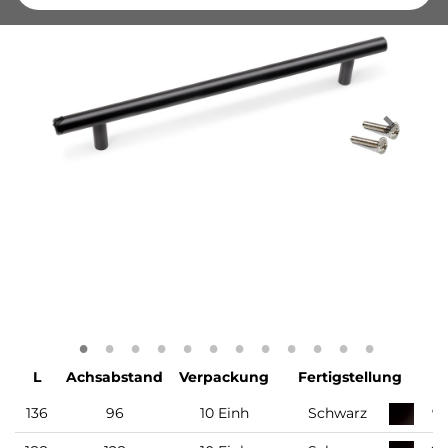
L
Achsabstand
Verpackung
Fertigstellung
136
96
10 Einh
Schwarz
9