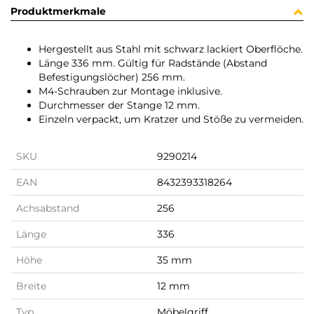
Produktmerkmale
Hergestellt aus Stahl mit schwarz lackiert Oberflöche.
Länge 336 mm. Gültig für Radstände (Abstand
Befestigungslöcher) 256 mm.
M4-Schrauben zur Montage inklusive.
Durchmesser der Stange 12 mm.
Einzeln verpackt, um Kratzer und Stöße zu vermeiden.
SKU
9290214
EAN
8432393318264
Achsabstand
256
Länge
336
Höhe
35 mm
Breite
12 mm
Typ
Möbelgriff