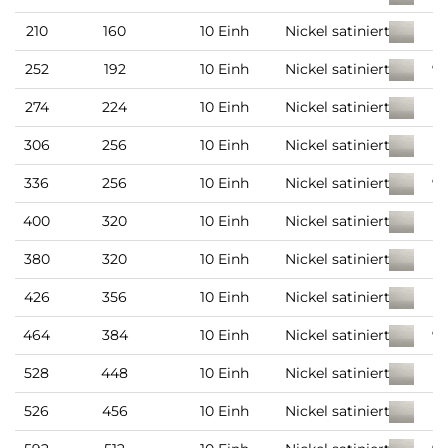
210
160
10 Einh
Nickel satiniert
9
252
192
10 Einh
Nickel satiniert
9
274
224
10 Einh
Nickel satiniert
9
306
256
10 Einh
Nickel satiniert
9
336
256
10 Einh
Nickel satiniert
9
400
320
10 Einh
Nickel satiniert
9
380
320
10 Einh
Nickel satiniert
9
426
356
10 Einh
Nickel satiniert
9
464
384
10 Einh
Nickel satiniert
9
528
448
10 Einh
Nickel satiniert
9
526
456
10 Einh
Nickel satiniert
9