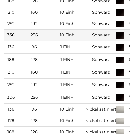
188
128
10 Einh
Schwarz
9
210
160
10 Einh
Schwarz
9
252
192
10 Einh
Schwarz
9
336
256
10 Einh
Schwarz
9
91
136
96
1 EINH
Schwarz
9
188
128
1 EINH
Schwarz
9
210
160
1 EINH
Schwarz
9
252
192
1 EINH
Schwarz
9
306
256
1 EINH
Schwarz
136
96
10 Einh
Nickel satiniert
9
178
128
10 Einh
Nickel satiniert
9
188
128
10 Einh
Nickel satiniert
9