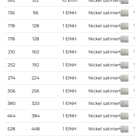
592
512
10 Einh
Nickel satiniert
9
91
136
96
1 EINH
Nickel satiniert
9
178
128
1 EINH
Nickel satiniert
9
178
128
1 EINH
Nickel satiniert
9
210
160
1 EINH
Nickel satiniert
9
252
192
1 EINH
Nickel satiniert
9
274
224
1 EINH
Nickel satiniert
9
306
256
1 EINH
Nickel satiniert
380
320
1 EINH
Nickel satiniert
9
91
464
384
1 EINH
Nickel satiniert
9
528
448
1 EINH
Nickel satiniert