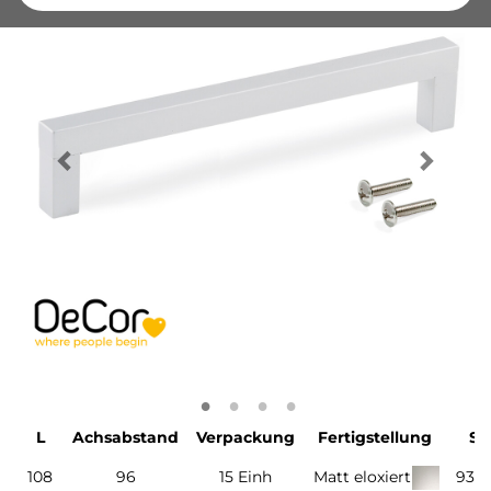
L
Achsabstand
Verpackung
Fertigstellung
SK
108
96
15 Einh
Matt eloxiert
931