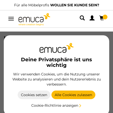
Für alle Möbelprofis
WOLLEN SIE KUNDE SEIN?
Umschaltbare
Navigation
Möbelgriff Catarroja, L172mm, 160mm
Achsenabstand, Aluminium, Matt
eloxiert
Deine Privatsphäre ist uns
SKU
9319862
/
EAN
8432393126142
wichtig
Wir verwenden Cookies, um die Nutzung unserer
Werden Sie Kunde
Website zu analysieren und dein Nutzererlebnis zu
verbessern.
Produktblatt
Cookies setzen
Alle Cookies zulassen
Cookie-Richtlinie anzeigen