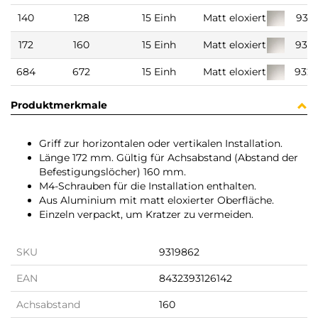
140
128
15 Einh
Matt eloxiert
931
172
160
15 Einh
Matt eloxiert
931
684
672
15 Einh
Matt eloxiert
932
Produktmerkmale
Griff zur horizontalen oder vertikalen Installation.
Länge 172 mm. Gültig für Achsabstand (Abstand der
Befestigungslöcher) 160 mm.
M4-Schrauben für die Installation enthalten.
Aus Aluminium mit matt eloxierter Oberfläche.
Einzeln verpackt, um Kratzer zu vermeiden.
SKU
9319862
EAN
8432393126142
Achsabstand
160