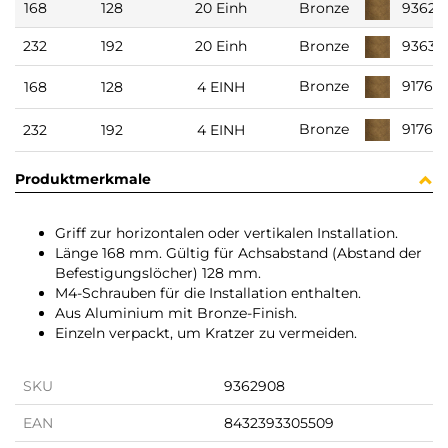
168
128
20 Einh
Bronze
9362
232
192
20 Einh
Bronze
9363
9176
Bronze
168
128
4 EINH
9176
Bronze
232
192
4 EINH
Produktmerkmale
Griff zur horizontalen oder vertikalen Installation.
Länge 168 mm. Gültig für Achsabstand (Abstand der
Befestigungslöcher) 128 mm.
M4-Schrauben für die Installation enthalten.
Aus Aluminium mit Bronze-Finish.
Einzeln verpackt, um Kratzer zu vermeiden.
SKU
9362908
EAN
8432393305509