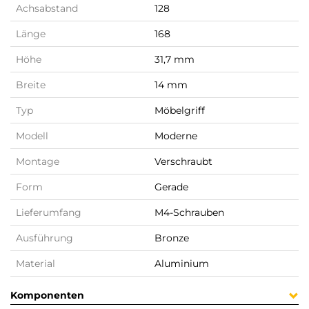
Achsabstand
128
Länge
168
Höhe
31,7 mm
Breite
14 mm
Typ
Möbelgriff
Modell
Moderne
Montage
Verschraubt
Form
Gerade
Lieferumfang
M4-Schrauben
Ausführung
Bronze
Material
Aluminium
Komponenten