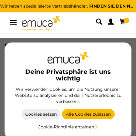
Wir haben spezialisierte Vertriebshändler.
FINDEN SIE DEN NÄCHSTGELEGENEN
Umschaltbare
Navigation
Möbelgriff Riad, L168mm, 128mm
Achsenabstand, Aluminium, Bronze
SKU
9362908
/
EAN
8432393305509
Deine Privatsphäre ist uns
wichtig
Wesentliche Produkte
Wir verwenden Cookies, um die Nutzung unserer
Website zu analysieren und dein Nutzererlebnis zu
Werden Sie Kunde
verbessern.
Produktblatt
Cookies setzen
Alle Cookies zulassen
Cookie-Richtlinie anzeigen