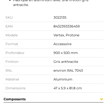
Fabriqué en aluminium avec une finition gris
antracite.
SKU
3022135
EAN
8432393336459
Modele
Vertex, Protone
Format
Accessoire
Profondeur
900 x 500 mm
Finition
Gris anthracite
RAL
environ RAL 7043
Matériel
Aluminium
Dimensions
47 x 5.9 x 81.8 cm
Composants