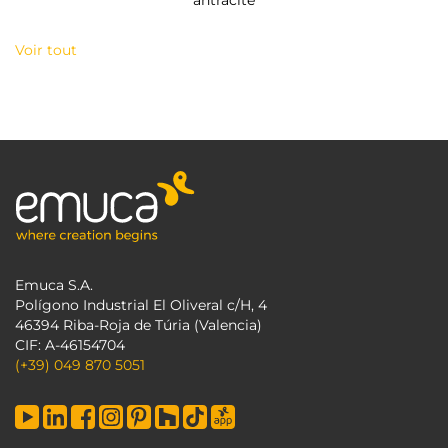
antracite
Voir tout
Emuca S.A.
Polígono Industrial El Oliveral c/H, 4
46394 Riba-Roja de Túria (Valencia)
CIF: A-46154704
(+39) 049 870 5051