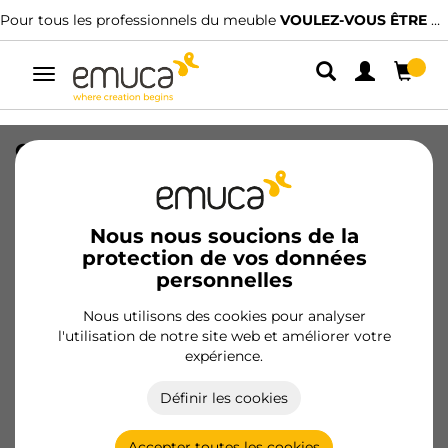
Pour tous les professionnels du meuble
VOULEZ-VOUS ÊTRE CLIENT ?
Alterner
la
navigation
Organisateur de tiroirs Alumount
900x500, Aluminium, Gris antracite
SKU
3022135
/
EAN
8432393336459
Nous nous soucions de la
protection de vos données
Produits essentiels
personnelles
Nous utilisons des cookies pour analyser
Devenir client
l'utilisation de notre site web et améliorer votre
expérience.
Fiche produit
Définir les cookies
Accepter toutes les cookies