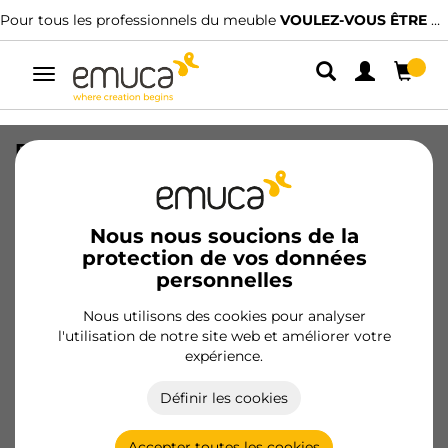
Pour tous les professionnels du meuble
VOULEZ-VOUS ÊTRE CLIENT ?
Alterner
la
navigation
Plaque ovale à superposition pour
fermeture des magnétiques, Acier,
zingué
Nous nous soucions de la
SKU
2030905
/
EAN
8432393102948
protection de vos données
personnelles
Produits essentiels
Nous utilisons des cookies pour analyser
l'utilisation de notre site web et améliorer votre
Devenir client
expérience.
Fiche produit
Définir les cookies
Accepter toutes les cookies