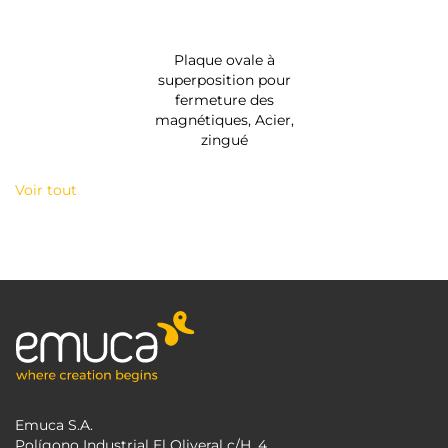
Plaque ovale à
superposition pour
fermeture des
magnétiques, Acier,
zingué
Voir tout
Emuca S.A.
Polígono Industrial El Oliveral c/H, 4