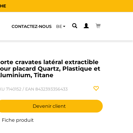
CHE
CONTACTEZ-NOUS
BE
orte cravates latéral extractible
our placard Quartz, Plastique et
luminium, Titane
KU
7140152
/
EAN
8432393356433
Devenir client
Fiche produit