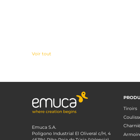
Voir tout
PRODU
Tiroirs
Couliss
Charniè
Emuca S.A.
Polígono Industrial El Oliveral c/H, 4
Armoir
46394 Riba-Roja de Túria (Valencia)