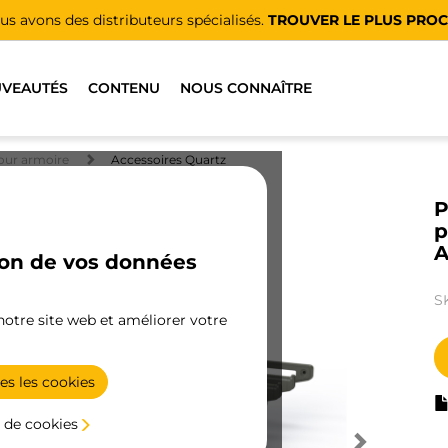
us avons des distributeurs spécialisés.
TROUVER LE PLUS PRO
VEAUTÉS
CONTENU
NOUS CONNAÎTRE
our armoire
Accessoires Quartz
P
p
A
ion de vos données
S
 notre site web et améliorer votre
es les cookies
 de cookies