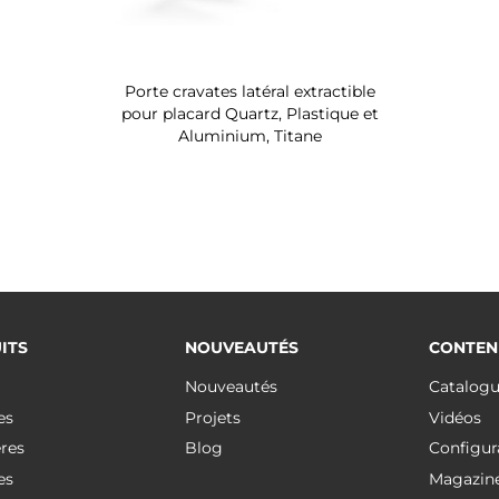
Porte cravates latéral extractible
pour placard Quartz, Plastique et
Aluminium, Titane
ITS
NOUVEAUTÉS
CONTEN
Nouveautés
Catalog
es
Projets
Vidéos
res
Blog
Configur
es
Magazin