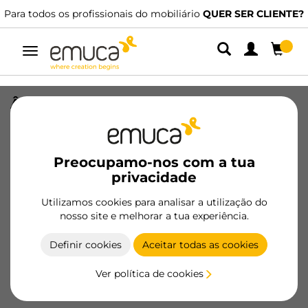
Para todos os profissionais do mobiliário
QUER SER CLIENTE?
Alternar
navegação
Ângulo de 90 graus para rodapé de
cozinha Plasline, altura 100mm,
Plástico e Alumínio, Plástico Cinza
antracite
Preocupamo-nos com a tua
privacidade
SKU
8011623
/
EAN
8432393130767
Utilizamos cookies para analisar a utilização do
Produtos essenciais
nosso site e melhorar a tua experiência.
Definir cookies
Aceitar todas as cookies
Tornar-se cliente
Ver política de cookies
Ficha de produto