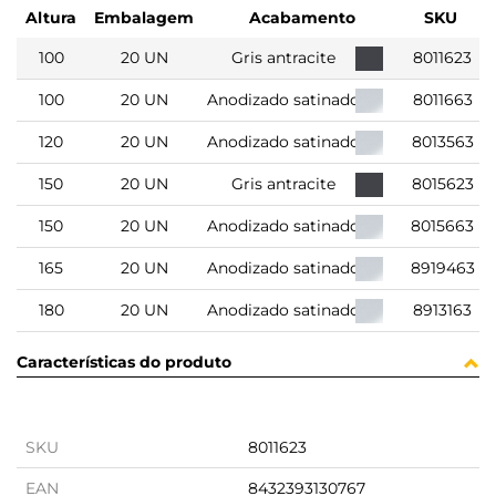
Altura
Embalagem
Acabamento
SKU
100
20 UN
Gris antracite
8011623
100
20 UN
Anodizado satinado
8011663
120
20 UN
Anodizado satinado
8013563
150
20 UN
Gris antracite
8015623
150
20 UN
Anodizado satinado
8015663
165
20 UN
Anodizado satinado
8919463
180
20 UN
Anodizado satinado
8913163
Características do produto
SKU
8011623
EAN
8432393130767