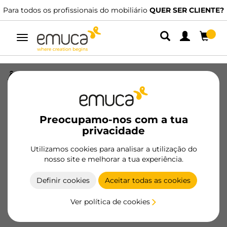
Para todos os profissionais do mobiliário
QUER SER CLIENTE?
Alternar
navegação
Ângulo de 90 graus para rodapé de
cozinha Plasline, altura 100mm,
Plástico e Alumínio, Plástico Cinza
antracite
Preocupamo-nos com a tua
privacidade
SKU
8011623
/
EAN
8432393130767
Utilizamos cookies para analisar a utilização do
Produtos essenciais
nosso site e melhorar a tua experiência.
Definir cookies
Aceitar todas as cookies
Tornar-se cliente
Ver política de cookies
Ficha de produto