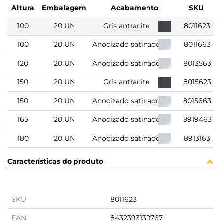
Altura
Embalagem
Acabamento
SKU
100
20 UN
Gris antracite
8011623
100
20 UN
Anodizado satinado
8011663
120
20 UN
Anodizado satinado
8013563
150
20 UN
Gris antracite
8015623
150
20 UN
Anodizado satinado
8015663
165
20 UN
Anodizado satinado
8919463
180
20 UN
Anodizado satinado
8913163
Características do produto
SKU
8011623
EAN
8432393130767