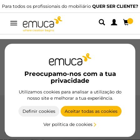
Para todos os profissionais do mobiliário
QUER SER CLIENTE?
Alternar
navegação
Gavetas
Corrediças
Dobradiças
Roupeiros
De correr
Cozinha
Montagem
Iluminação
Preocupamo-nos com a tua
Puxadores
privacidade
Bases
Expositores
Utilizamos cookies para analisar a utilização do
nosso site e melhorar a tua experiência.
Acessórios Plasline
Definir cookies
Aceitar todas as cookies
Os Acessórios Plasline da Emuca asseguram uma
Ver política de cookies
instalação profissional e um acabamento limpo para
rodapés de cozinha.