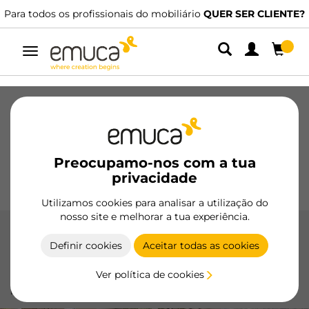
Para todos os profissionais do mobiliário
QUER SER CLIENTE?
Alternar
navegação
Gavetas
Corrediças
Dobradiças
Roupeiros
De correr
Cozinha
Montagem
Iluminação
Preocupamo-nos com a tua
Puxadores
privacidade
Bases
Expositores
Utilizamos cookies para analisar a utilização do
nosso site e melhorar a tua experiência.
Patas quadradas
Definir cookies
Aceitar todas as cookies
As patas quadradas da Emuca combinam design moderno
Ver política de cookies
e robustez, oferecendo estabilidade e estilo a qualquer
mesa.