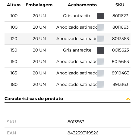
Altura
Embalagem
Acabamento
SKU
100
20 UN
Gris antracite
8011623
100
20 UN
Anodizado satinado
8011663
120
20 UN
Anodizado satinado
8013563
150
20 UN
Gris antracite
8015623
150
20 UN
Anodizado satinado
8015663
165
20 UN
Anodizado satinado
8919463
180
20 UN
Anodizado satinado
8913163
Características do produto
SKU
8013563
EAN
8432393119526