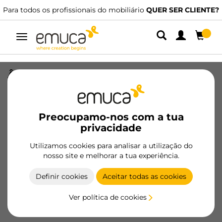
Para todos os profissionais do mobiliário
QUER SER CLIENTE?
Alternar
navegação
Ângulo de 90 graus para rodapé de
cozinha Plasline, altura 120mm,
Plástico e Alumínio, Anodizado
satinado
Preocupamo-nos com a tua
privacidade
SKU
8013563
/
EAN
8432393119526
Utilizamos cookies para analisar a utilização do
Produtos essenciais
nosso site e melhorar a tua experiência.
Definir cookies
Aceitar todas as cookies
Tornar-se cliente
Ver política de cookies
Ficha de produto