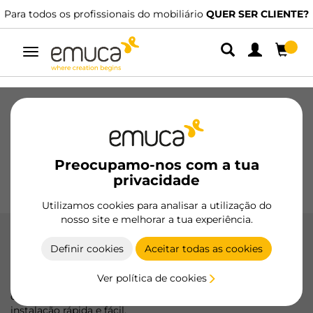
Para todos os profissionais do mobiliário
QUER SER CLIENTE?
Alternar
navegação
Gavetas
Corrediças
Dobradiças
Roupeiros
De correr
Cozinha
Montagem
Iluminação
Preocupamo-nos com a tua
Puxadores
privacidade
Bases
Expositores
Utilizamos cookies para analisar a utilização do
nosso site e melhorar a tua experiência.
Corrediças de rodízios de extração
Definir cookies
Aceitar todas as cookies
parcial
Ver política de cookies
As guias de rodas de extração parcial da Emuca oferecem
deslizamento suave e silencioso, suportando até 25 kg com
instalação rápida e fácil.