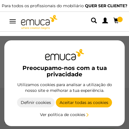
Para todos os profissionais do mobiliário
QUER SER CLIENTE?
Alternar
navegação
Gavetas
Corrediças
Dobradiças
Roupeiros
De correr
Cozinha
Montagem
Iluminação
Preocupamo-nos com a tua
Puxadores
privacidade
Bases
Expositores
Utilizamos cookies para analisar a utilização do
nosso site e melhorar a tua experiência.
Acessórios para Perfis Plus
Definir cookies
Aceitar todas as cookies
Complete seus perfis Plus com os acessórios da Emuca,
Ver política de cookies
projetados para garantir uma montagem perfeita e
funcional.