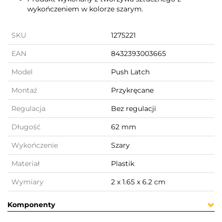
wykończeniem w kolorze szarym.
SKU
1275221
EAN
8432393003665
Model
Push Latch
Montaż
Przykręcane
Regulacja
Bez regulacji
Długość
62 mm
Wykończenie
Szary
Materiał
Plastik
Wymiary
2 x 1.65 x 6.2 cm
Komponenty