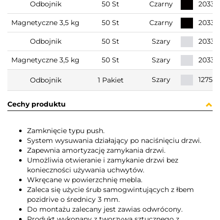
Odbojnik
50 St
Czarny
20338
Magnetyczne 3,5 kg
50 St
Czarny
20339
Odbojnik
50 St
Szary
20338
Magnetyczne 3,5 kg
50 St
Szary
20339
12752
Szary
Odbojnik
1 Pakiet
Cechy produktu
Zamknięcie typu push.
System wysuwania działający po naciśnięciu drzwi.
Zapewnia amortyzację zamykania drzwi.
Umożliwia otwieranie i zamykanie drzwi bez
konieczności używania uchwytów.
Wkręcane w powierzchnię mebla.
Zaleca się użycie śrub samogwintujących z łbem
pozidrive o średnicy 3 mm.
Do montażu zalecany jest zawias odwrócony.
Produkt wykonany z tworzywa sztucznego z