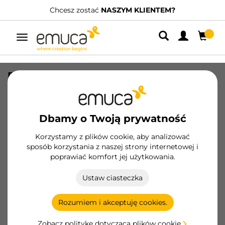
Chcesz zostać
NASZYM KLIENTEM?
Przełącz
nawigację
Pakiet 10 zamków drzwiowych Push
Latch, Przykręcane, Plastik, Szary
SKU
1275221
/
EAN
8432393003665
Dbamy o Twoją prywatność
Podstawowe produkty
Korzystamy z plików cookie, aby analizować
sposób korzystania z naszej strony internetowej i
poprawiać komfort jej użytkowania.
Zostań klientem
Ustaw ciasteczka
Karta produktu
Rozumiem i akceptuję cookies.
Zobacz politykę dotyczącą plików cookie