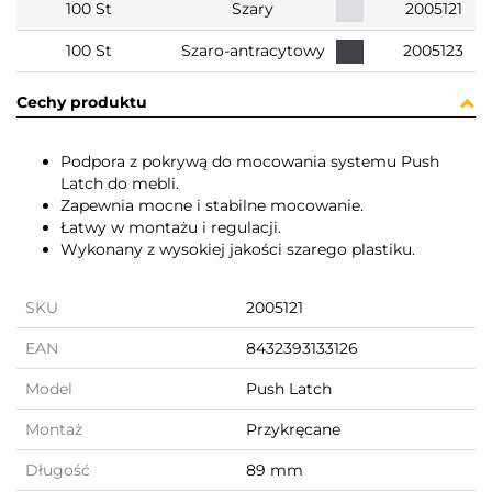
100 St
Szary
2005121
100 St
Szaro-antracytowy
2005123
Cechy produktu
Podpora z pokrywą do mocowania systemu Push
Latch do mebli.
Zapewnia mocne i stabilne mocowanie.
Łatwy w montażu i regulacji.
Wykonany z wysokiej jakości szarego plastiku.
SKU
2005121
EAN
8432393133126
Model
Push Latch
Montaż
Przykręcane
Długość
89 mm