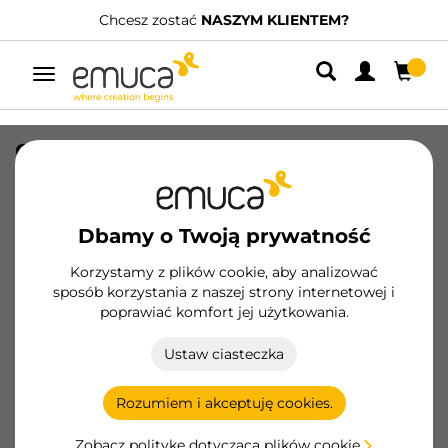
Chcesz zostać
NASZYM KLIENTEM?
Przełącz
nawigację
Osłona do odbojnika Push Latch, dla
długości 76,5 i 80 mm, Plastik, Szary
SKU
2005121
/
EAN
8432393133126
Dbamy o Twoją prywatność
Podstawowe produkty
Korzystamy z plików cookie, aby analizować
sposób korzystania z naszej strony internetowej i
poprawiać komfort jej użytkowania.
Zostań klientem
Ustaw ciasteczka
Karta produktu
Rozumiem i akceptuję cookies.
Zobacz politykę dotyczącą plików cookie