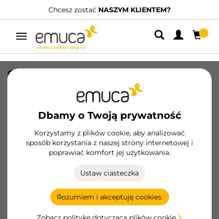
Chcesz zostać
NASZYM KLIENTEM?
Przełącz
nawigację
Odbojnik do drzwi meblowych z
regulacją Push Latch, końcówka
gumowa, długość 50 mm, Plastik,
Szary
Dbamy o Twoją prywatność
SKU
2001921
/
EAN
8432393102818
Korzystamy z plików cookie, aby analizować
sposób korzystania z naszej strony internetowej i
Podstawowe produkty
poprawiać komfort jej użytkowania.
Ustaw ciasteczka
Zostań klientem
Rozumiem i akceptuję cookies.
Karta produktu
Zobacz politykę dotyczącą plików cookie