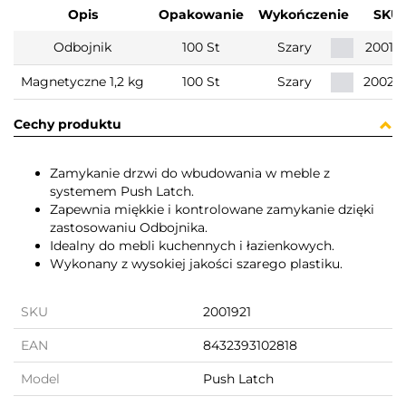
Opis
Opakowanie
Wykończenie
SKU
Odbojnik
100 St
Szary
20019
Magnetyczne 1,2 kg
100 St
Szary
20020
Cechy produktu
Zamykanie drzwi do wbudowania w meble z
systemem Push Latch.
Zapewnia miękkie i kontrolowane zamykanie dzięki
zastosowaniu Odbojnika.
Idealny do mebli kuchennych i łazienkowych.
Wykonany z wysokiej jakości szarego plastiku.
SKU
2001921
EAN
8432393102818
Model
Push Latch