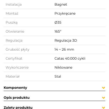
Instalacja
Bagnet
Montaż
Przykręcane
Puszką
Ø35
Otwieranie
165º
Regulacja
Regulacja 3D
Grubość płyty
14 ~ 26 mm
Certyfikat
Catas 40.000 cykli
Wykończenie
Niklowane
Materiał
Stal
Komponenty
Opis produktu
Zalety produktu