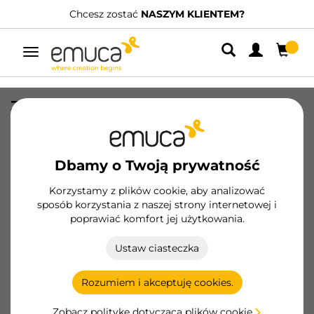
Chcesz zostać
NASZYM KLIENTEM?
Przełącz
nawigację
Zawias nakładany X95 165 stopni
otwarcia, Przykręcany, Stal, Niklowany
SKU
1031607
/
EAN
8432393292427
Dbamy o Twoją prywatność
Podstawowe produkty
Korzystamy z plików cookie, aby analizować
sposób korzystania z naszej strony internetowej i
poprawiać komfort jej użytkowania.
Zostań klientem
Ustaw ciasteczka
Karta produktu
Rozumiem i akceptuję cookies.
Zobacz politykę dotyczącą plików cookie