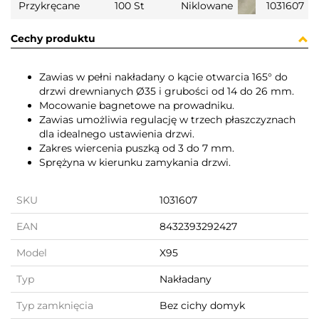
Przykręcane
100 St
Niklowane
1031607
Cechy produktu
Zawias w pełni nakładany o kącie otwarcia 165° do
drzwi drewnianych Ø35 i grubości od 14 do 26 mm.
Mocowanie bagnetowe na prowadniku.
Zawias umożliwia regulację w trzech płaszczyznach
dla idealnego ustawienia drzwi.
Zakres wiercenia puszką od 3 do 7 mm.
Sprężyna w kierunku zamykania drzwi.
SKU
1031607
EAN
8432393292427
Model
X95
Typ
Nakładany
Typ zamknięcia
Bez cichy domyk