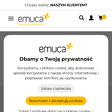
Chcesz zostać
NASZYM KLIENTEM?
Przełącz
nawigację
Szuflady
Prowadnice
Zawiasy
Szafy
Systemy przesuwne
Kuchnia
Montaż
Dbamy o Twoją prywatność
Oświetlenie
Uchwyty
Podstawy
Korzystamy z plików cookie, aby analizować
sposób korzystania z naszej strony internetowej i
Ekspozytory
poprawiać komfort jej użytkowania.
Ustaw ciasteczka
Wieszak składany
Rozumiem i akceptuję cookies.
Optymalizuj przestrzeń w swojej szafie za pomocą
składanego wieszaka Emuca, nowoczesny design i
Zobacz politykę dotyczącą plików cookie