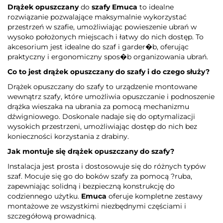
Drążek opuszczany
do
szafy Emuca
to idealne
rozwiązanie pozwalające maksymalnie wykorzystać
przestrzeń w szafie, umożliwiając powieszenie ubrań w
wysoko położonych miejscach i łatwy do nich dostęp. To
akcesorium jest idealne do szaf i garder�b, oferując
praktyczny i ergonomiczny spos�b organizowania ubrań.
Co to jest drążek opuszczany do szafy i do czego służy?
Drążek opuszczany do szafy to urządzenie montowane
wewnątrz szafy, które umożliwia opuszczanie i podnoszenie
drążka wieszaka na ubrania za pomocą mechanizmu
dźwigniowego. Doskonale nadaje się do optymalizacji
wysokich przestrzeni, umożliwiając dostęp do nich bez
konieczności korzystania z drabiny.
Jak montuje się drążek opuszczany do szafy?
Instalacja jest prosta i dostosowuje się do różnych typów
szaf. Mocuje się go do boków szafy za pomocą ?ruba,
zapewniając solidną i bezpieczną konstrukcję do
codziennego użytku.
Emuca
oferuje kompletne zestawy
montażowe ze wszystkimi niezbędnymi częściami i
szczegółową prowadnicą.