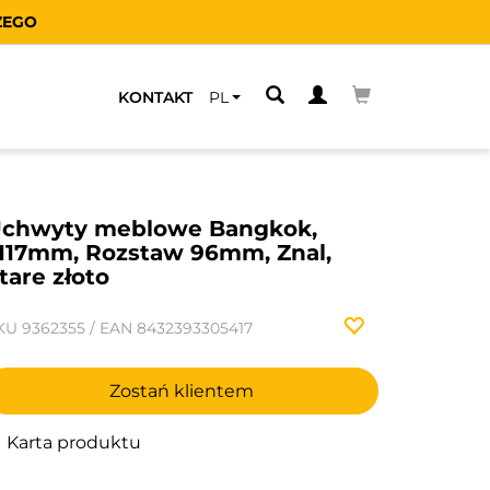
ZEGO
KONTAKT
PL
chwyty meblowe Bangkok,
117mm, Rozstaw 96mm, Znal,
tare złoto
KU
9362355
/
EAN
8432393305417
Zostań klientem
Karta produktu