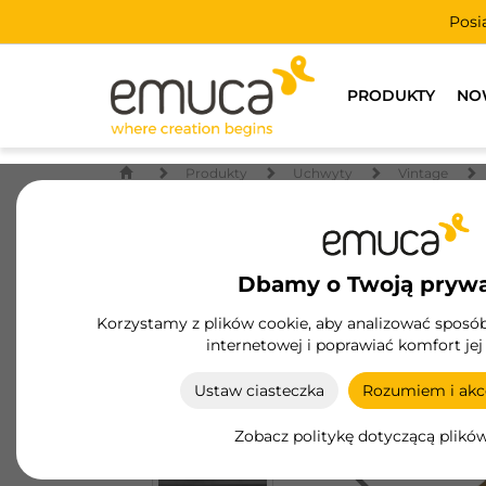
Posi
PRODUKTY
NO
Produkty
Uchwyty
Vintage
Dbamy o Twoją pryw
Korzystamy z plików cookie, aby analizować sposób 
internetowej i poprawiać komfort jej
Ustaw ciasteczka
Rozumiem i akce
Zobacz politykę dotyczącą plikó