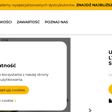
adamy wyspecjalizowanych dystrybutorów.
ZNAJDŹ NAJBLIŻS
WOŚCI
ZAWARTOŚĆ
POZNAJ NAS
Znal
U
L
S
atność
korzystania z naszej strony
S
 użytkowania.
ptuję cookies.
w cookie