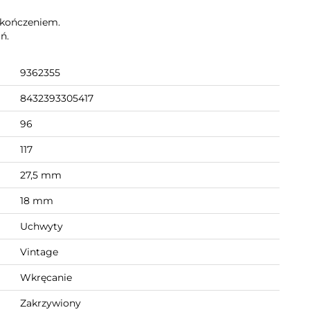
ykończeniem.
ń.
9362355
8432393305417
96
117
27,5 mm
18 mm
Uchwyty
Vintage
Wkręcanie
Zakrzywiony