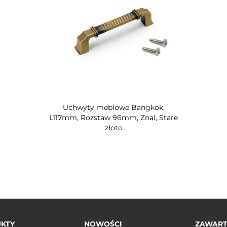
Uchwyty meblowe Bangkok,
L117mm, Rozstaw 96mm, Znal, Stare
złoto
KTY
NOWOŚCI
ZAWAR