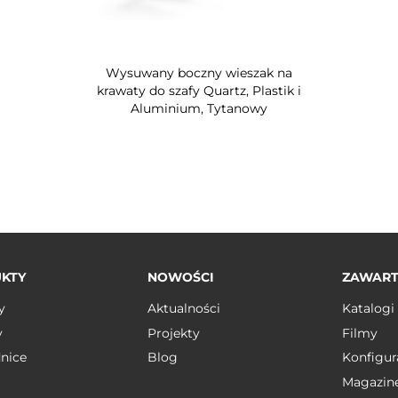
Wysuwany boczny wieszak na
krawaty do szafy Quartz, Plastik i
Aluminium, Tytanowy
KTY
NOWOŚCI
ZAWAR
y
Aktualności
Katalogi
y
Projekty
Filmy
nice
Blog
Konfigur
Magazin