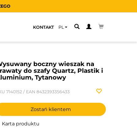
ZEGO
KONTAKT
PL
ysuwany boczny wieszak na
rawaty do szafy Quartz, Plastik i
luminium, Tytanowy
KU
7140152
/
EAN
8432393356433
Zostań klientem
Karta produktu