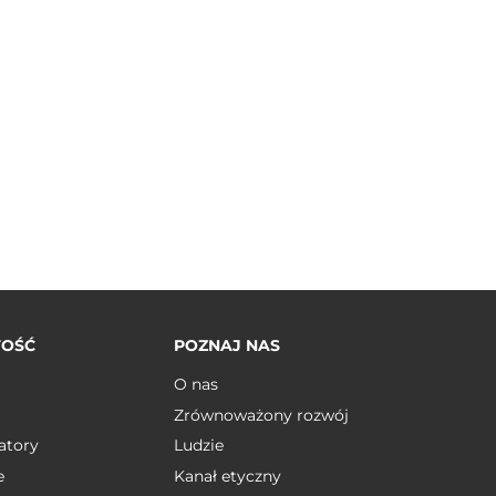
TOŚĆ
POZNAJ NAS
O nas
Zrównoważony rozwój
atory
Ludzie
e
Kanał etyczny