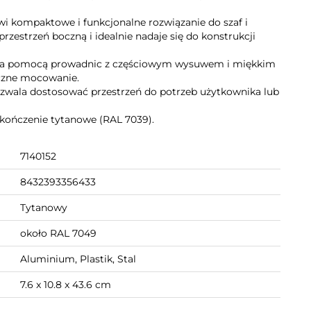
i kompaktowe i funkcjonalne rozwiązanie do szaf i
zestrzeń boczną i idealnie nadaje się do konstrukcji
a za pomocą prowadnic z częściowym wysuwem i miękkim
eczne mocowanie.
zwala dostosować przestrzeń do potrzeb użytkownika lub
ykończenie tytanowe (RAL 7039).
7140152
8432393356433
Tytanowy
około RAL 7049
Aluminium, Plastik, Stal
7.6 x 10.8 x 43.6 cm