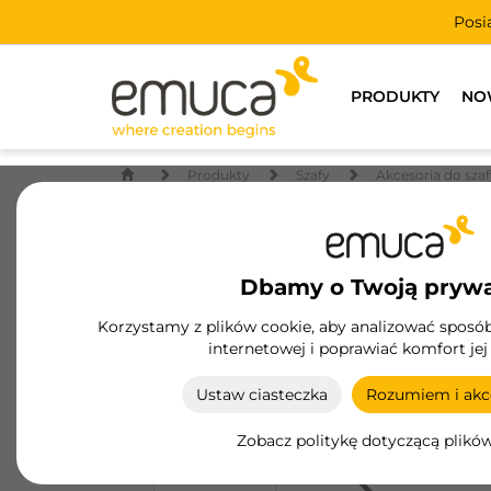
Posi
PRODUKTY
NO
Produkty
Szafy
Akcesoria do szaf
Dbamy o Twoją pryw
Korzystamy z plików cookie, aby analizować sposób 
internetowej i poprawiać komfort jej
Ustaw ciasteczka
Rozumiem i akce
Zobacz politykę dotyczącą plikó