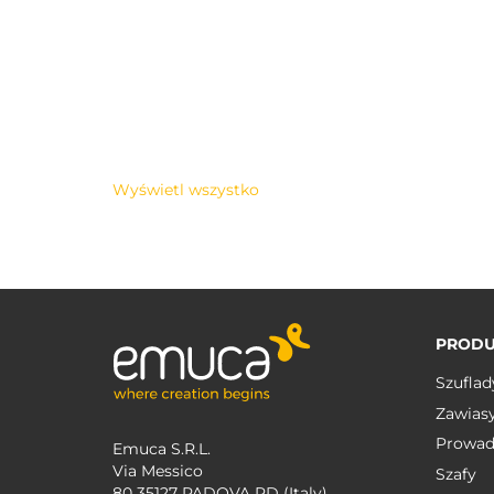
Wyświetl wszystko
PRODU
Szuflad
Zawias
Prowad
Emuca S.R.L.
Via Messico
Szafy
80 35127 PADOVA PD (Italy)