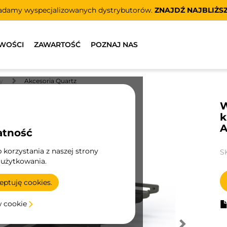
adamy wyspecjalizowanych dystrybutorów.
ZNAJDŹ NAJBLIŻS
WOŚCI
ZAWARTOŚĆ
POZNAJ NAS
y
Akcesoria Quartz
W
k
A
atność
korzystania z naszej strony
S
 użytkowania.
ptuję cookies.
w cookie