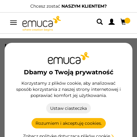
Chcesz zostać
NASZYM KLIENTEM?
Przełącz
nawigację
Uchwyty meblowe Xirivella, L160mm,
Rozstaw 128mm, Aluminium, Czarny
anodowany
Dbamy o Twoją prywatność
SKU
9355567
/
EAN
8432393131771
Korzystamy z plików cookie, aby analizować
sposób korzystania z naszej strony internetowej i
Zostań klientem
poprawiać komfort jej użytkowania.
Karta produktu
Ustaw ciasteczka
Rozumiem i akceptuję cookies.
Zobacz politykę dotyczącą plików cookie