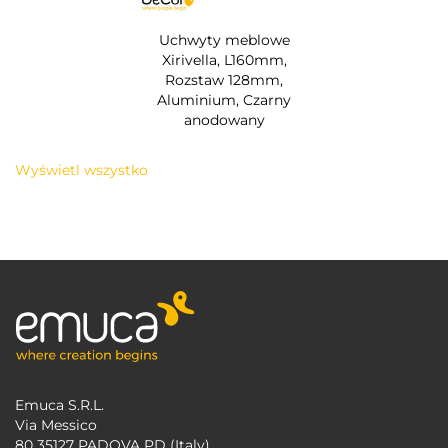
Uchwyty meblowe
Xirivella, L160mm,
Rozstaw 128mm,
Aluminium, Czarny
anodowany
Wyświetl wszystko
Emuca S.R.L.
Via Messico
80 35127 PADOVA PD (Italy)