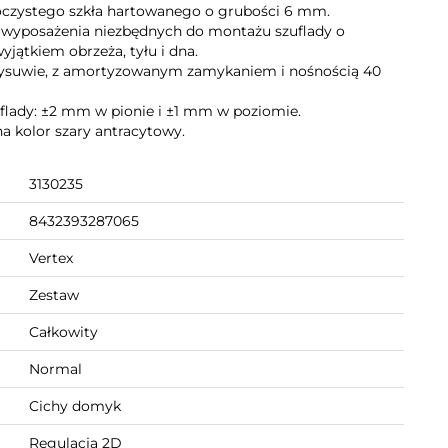
roczystego szkła hartowanego o grubości 6 mm.
w wyposażenia niezbędnych do montażu szuflady o
jątkiem obrzeża, tyłu i dna.
ysuwie, z amortyzowanym zamykaniem i nośnością 40
flady: ±2 mm w pionie i ±1 mm w poziomie.
a kolor szary antracytowy.
3130235
8432393287065
Vertex
Zestaw
Całkowity
Normal
Cichy domyk
Regulacja 2D