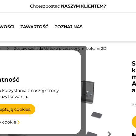
Chcesz zostać
NASZYM KLIENTEM?
WOŚCI
ZAWARTOŚĆ
POZNAJ NAS
x
Zestaw szuflada Vertex z przeszklonymi bokami 2D
S
k
m
atność
A
a
korzystania z naszej strony
 użytkowania.
S
ptuję cookies.
w cookie