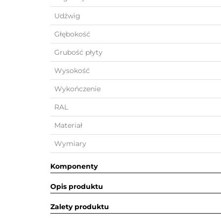
Udźwig
Głębokość
Grubość płyty
Wysokość
Wykończenie
RAL
Materiał
Wymiary
Komponenty
Opis produktu
Zalety produktu