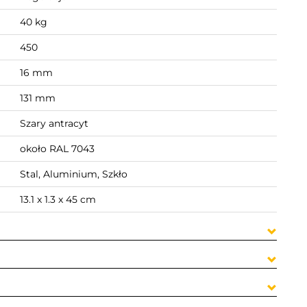
40 kg
450
16 mm
131 mm
Szary antracyt
około RAL 7043
Stal, Aluminium, Szkło
13.1 x 1.3 x 45 cm