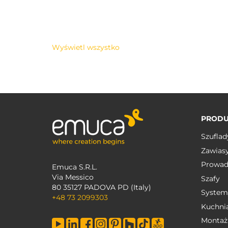
Wyświetl wszystko
PRODU
Szuflad
Zawias
Prowad
Emuca S.R.L.
Via Messico
Szafy
80 35127 PADOVA PD (Italy)
System
+48 73 2099303
Kuchni
Montaż