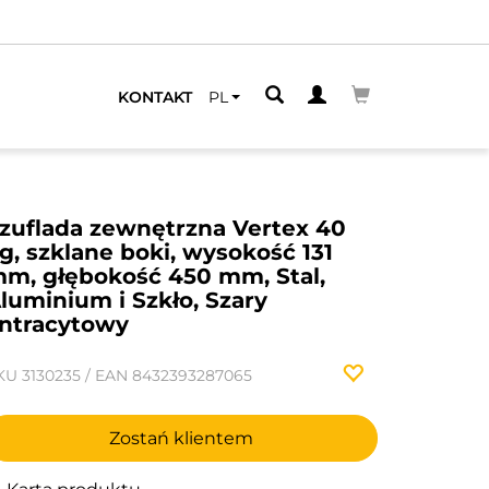
KONTAKT
PL
zuflada zewnętrzna Vertex 40
g, szklane boki, wysokość 131
m, głębokość 450 mm, Stal,
luminium i Szkło, Szary
ntracytowy
KU
3130235
/
EAN
8432393287065
Zostań klientem