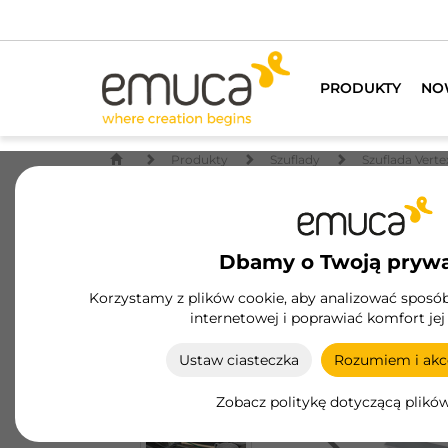
PRODUKTY
NO
Produkty
Szuflady
Szuflada Verte
Dbamy o Twoją pryw
Korzystamy z plików cookie, aby analizować sposób 
internetowej i poprawiać komfort jej
Ustaw ciasteczka
Rozumiem i akce
Zobacz politykę dotyczącą plikó