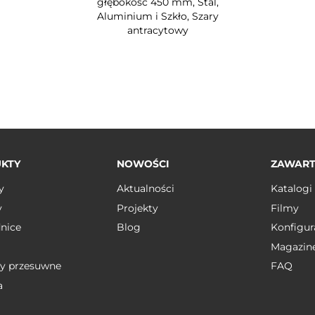
głębokość 450 mm, Stal,
Aluminium i Szkło, Szary
antracytowy
KTY
NOWOŚCI
ZAWAR
y
Aktualności
Katalogi
y
Projekty
Filmy
nice
Blog
Konfigur
Magazin
y przesuwne
FAQ
a