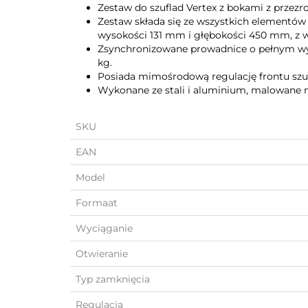
Zestaw do szuflad Vertex z bokami z przez
Zestaw składa się ze wszystkich elementó
wysokości 131 mm i głębokości 450 mm, z wy
Zsynchronizowane prowadnice o pełnym w
kg.
Posiada mimośrodową regulację frontu szu
Wykonane ze stali i aluminium, malowane n
SKU
EAN
Model
Formaat
Wyciąganie
Otwieranie
Typ zamknięcia
Regulacja