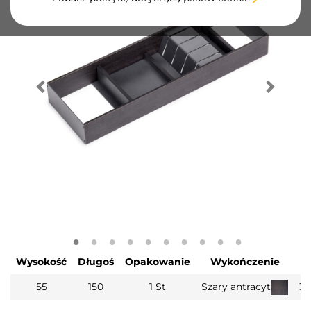
Wysokość
Długoś
Opakowanie
Wykończenie
55
150
1 St
Szary antracyt
3