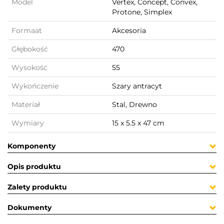
Model
Vertex, Concept, Convex,
Protone, Simplex
Formaat
Akcesoria
Głębokość
470
Wysokość
55
Wykończenie
Szary antracyt
Materiał
Stal, Drewno
Wymiary
15 x 5.5 x 47 cm
Komponenty
Opis produktu
Zalety produktu
Dokumenty