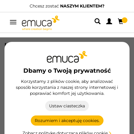
Chcesz zostać
NASZYM KLIENTEM?
P
Przełącz
nawigację
Uchwyt na noże Orderbox, 150x470
mm, Stal i Drewno, Szary antracytowy
SKU
3069335
/
EAN
8432393306001
Dbamy o Twoją prywatność
Korzystamy z plików cookie, aby analizować
Zostań klientem
sposób korzystania z naszej strony internetowej i
poprawiać komfort jej użytkowania.
Karta produktu
Ustaw ciasteczka
Rozumiem i akceptuję cookies.
Zobacz politykę dotyczącą plików cookie