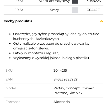
10 St
Szaro-antracytowy
3044223
10 St
Szary
3044221
Cechy produktu
Oszczędzający syfon prostokątny idealny do szuflad
kuchennych i łazienkowych.
Optymalizuje przestrzeń do przechowywania,
omijając syfon zlewu.
Łatwy w montażu i regulacji.
Wykonany z wysokiej jakości białego plastiku.
SKU
3044215
EAN
8432393259321
Model
Vertex, Concept, Convex,
Protone, Simplex
Formaat
Akcesoria