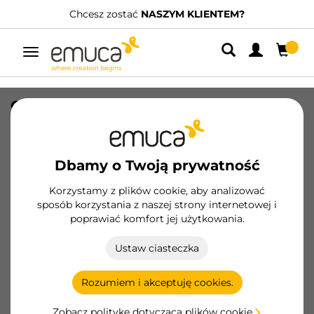
Chcesz zostać
NASZYM KLIENTEM?
Przełącz
nawigację
Osłona prostokątna na syfon do
szuflad, Plastik, Biały
SKU
3044215
/
EAN
8432393259321
Dbamy o Twoją prywatność
Korzystamy z plików cookie, aby analizować
Zostań klientem
sposób korzystania z naszej strony internetowej i
poprawiać komfort jej użytkowania.
Karta produktu
Ustaw ciasteczka
Rozumiem i akceptuję cookies.
Zobacz politykę dotyczącą plików cookie