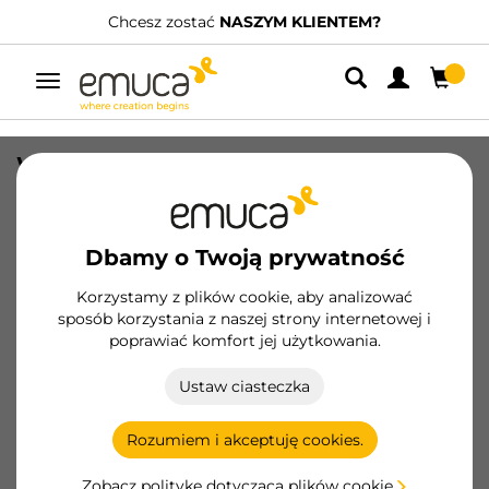
Chcesz zostać
NASZYM KLIENTEM?
Przełącz
nawigację
Wysuwany boczny wieszak na spodnie
Self, Malowane aluminium, Stal i
Plastik
Dbamy o Twoją prywatność
SKU
6211125
/
EAN
8432393000763
Korzystamy z plików cookie, aby analizować
sposób korzystania z naszej strony internetowej i
Zostań klientem
poprawiać komfort jej użytkowania.
Karta produktu
Ustaw ciasteczka
Rozumiem i akceptuję cookies.
Zobacz politykę dotyczącą plików cookie