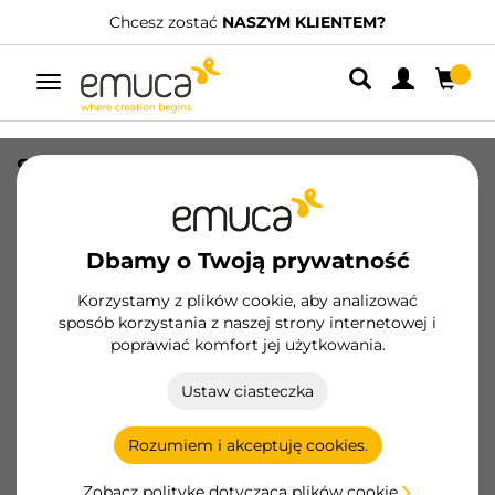
Chcesz zostać
NASZYM KLIENTEM?
Przełącz
nawigację
Stojak na buty Self do wnętrza szafy,
Malowane aluminium, Stal i Plastik
SKU
6211225
/
EAN
8432393000770
Dbamy o Twoją prywatność
Korzystamy z plików cookie, aby analizować
Zostań klientem
sposób korzystania z naszej strony internetowej i
poprawiać komfort jej użytkowania.
Karta produktu
Ustaw ciasteczka
Rozumiem i akceptuję cookies.
Zobacz politykę dotyczącą plików cookie