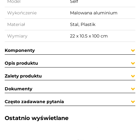
Model
Self
Wykończenie
Malowana aluminium
Materiał
Stal, Plastik
Wymiary
22 x 10.5 x 100 cm
Komponenty
Opis produktu
Zalety produktu
Dokumenty
Często zadawane pytania
Ostatnio wyświetlane​