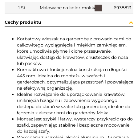
1 St
Malowane na kolor mokka
6938813
Cechy produktu
Korbatowy wieszak na garderobę z prowadnicami do
całkowitego wyciągnięcia i miękkim zamknięciem,
które umożliwia płynne i ciche przesuwanie,
ułatwiając dostęp do krawatów, chusteczek do nosa
lub pasków.
Kompaktowa i funkcjonalna konstrukcja o długości
445 mm, idealna do montażu w szafach i
garderobach, optymalizująca przestrzeń i pozwalająca
na efektywną organizację.
Idealne rozwiązanie do uporządkowania krawatów,
uniknięcia bałaganu i zapewnienia wygodnego
dostępu do ubrań w szafie lub garderobie, idealne do
łączenia z akcesoriami do garderoby Moka.
Montaż jest szybki i łatwy, wystarczy przykręcić go do
szafki, zapewniając stabilne i bezpieczne mocowanie
do każdej szafy.
Wykonany z wysokiej jakości aluminium i tworzywa