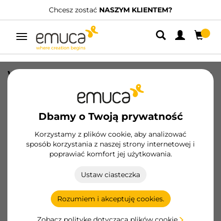
Chcesz zostać
NASZYM KLIENTEM?
Przełącz
nawigację
Wysuwany boczny wieszak na krawaty
Moka, Plastik i Aluminium, Malowane
na kolor mokka
Dbamy o Twoją prywatność
SKU
6938813
/
EAN
8432393002071
Korzystamy z plików cookie, aby analizować
sposób korzystania z naszej strony internetowej i
Zostań klientem
poprawiać komfort jej użytkowania.
Karta produktu
Ustaw ciasteczka
Rozumiem i akceptuję cookies.
Zobacz politykę dotyczącą plików cookie