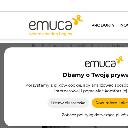
Posi
PRODUKTY
NO
Produkty
Szafy
Akcesoria do szaf
Dbamy o Twoją pryw
Korzystamy z plików cookie, aby analizować sposób 
internetowej i poprawiać komfort jej
Ustaw ciasteczka
Rozumiem i akce
Zobacz politykę dotyczącą plikó