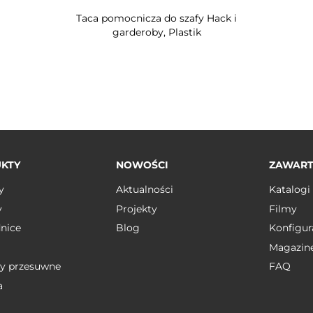
Taca pomocnicza do szafy Hack i
garderoby, Plastik
KTY
NOWOŚCI
ZAWAR
y
Aktualności
Katalogi
y
Projekty
Filmy
nice
Blog
Konfigur
Magazin
y przesuwne
FAQ
a