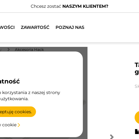
adamy wyspecjalizowanych dystrybutorów.
ZNAJDŹ NAJBLIŻS
WOŚCI
ZAWARTOŚĆ
POZNAJ NAS
y
Akcesoria Hack
T
g
atność
S
korzystania z naszej strony
 użytkowania.
ptuję cookies.
w cookie