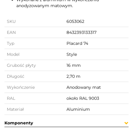
anodyzowanym matowym.
SKU
6053062
EAN
8432393133317
Typ
Placard 74
Model
Style
Grubość płyty
16 mm
Długość
2,70 m
Wykończenie
Anodowany mat
RAL
około RAL 9003
Materiał
Aluminium
Komponenty