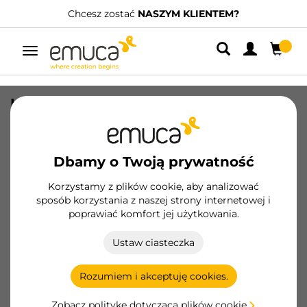
Chcesz zostać
NASZYM KLIENTEM?
Przełącz
nawigację
Listwa uchwytowa do szaf Style 16,
długość 2.7m, Aluminium, Anodowany
mat
Dbamy o Twoją prywatność
SKU
6053062
/
EAN
8432393133317
Korzystamy z plików cookie, aby analizować
Podstawowe produkty
sposób korzystania z naszej strony internetowej i
poprawiać komfort jej użytkowania.
Zostań klientem
Ustaw ciasteczka
Karta produktu
Rozumiem i akceptuję cookies.
Zobacz politykę dotyczącą plików cookie