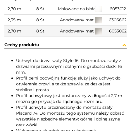
2,70 m
8 St
Malowane na biało
6053012
2,35 m
8 St
Anodowany mat
6306862
2,70 m
8 St
Anodowany mat
6053062
Cechy produktu
Uchwyt do drzwi szafy Style 16. Do montażu szafy z
drzwiami przesuwnymi dolnymi o grubości deski 16
mm.
Profil pełni podwójną funkcję: służy jako uchwyt do
otwierania drzwi, a także sprawia, że deska jest
stabilna i prosta.
Profil uchwytowy jest dostarczany w długości 2,7 m i
można go przyciąć do żądanego rozmiaru.
Profil uchwytu przeznaczony do montażu szafy
Placard 74. Do montażu tego systemu należy dobrać
wszystkie niezbędne elementy: górną i dolną szynę
oraz wózki.
Wykonane z aluminium w wykończeniu