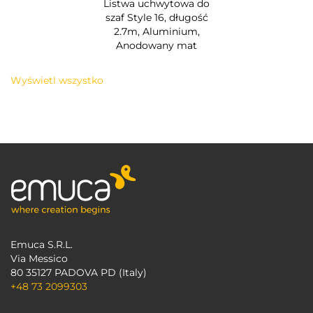
Listwa uchwytowa do
szaf Style 16, długość
2.7m, Aluminium,
Anodowany mat
Wyświetl wszystko
Emuca S.R.L.
Via Messico
80 35127 PADOVA PD (Italy)
+48 73 2099303