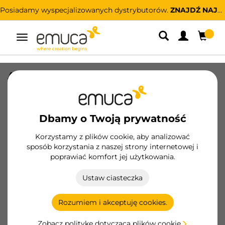
Posiadamy wyspecjalizowanych dystrybutorów.
ZNAJDŹ NAJBLIŻSZEGO
Przełącz
nawigację
Aktywator dla mechanizmu cichego
zamykania do prowadnic T30, Plastik,
Biały
Dbamy o Twoją prywatność
SKU
3155215
/
EAN
8432393296562
Korzystamy z plików cookie, aby analizować
Podstawowe produkty
sposób korzystania z naszej strony internetowej i
poprawiać komfort jej użytkowania.
Zostań klientem
Ustaw ciasteczka
Karta produktu
Rozumiem i akceptuję cookies.
Zobacz politykę dotyczącą plików cookie