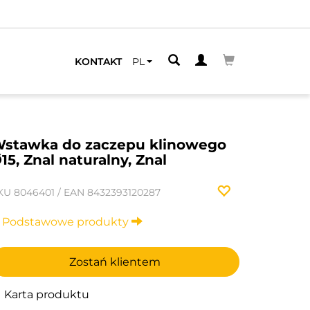
KONTAKT
PL
stawka do zaczepu klinowego
15, Znal naturalny, Znal
KU
8046401
/
EAN
8432393120287
Podstawowe produkty
Zostań klientem
Karta produktu