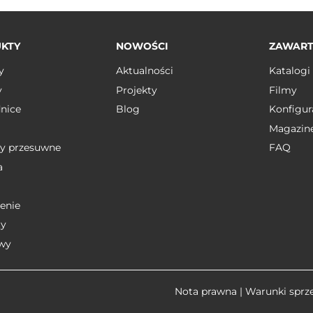
KTY
NOWOŚCI
ZAWAR
y
Aktualności
Katalogi
y
Projekty
Filmy
nice
Blog
Konfigur
Magazin
y przesuwne
FAQ
a
enie
y
wy
Nota prawna
|
Warunki sprz