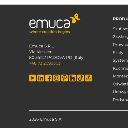
PRODU
Szuflad
Zawias
Prowad
Emuca S.R.L.
Via Messico
Szafy
80 35127 PADOVA PD (Italy)
System
+48 73 2099303
Kuchni
Montaż
Oświetl
Uchwyt
Podsta
2026 Emuca S.A