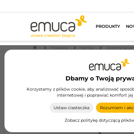
PRODUKTY
NO
Produkty
Montaż
Systemy łączen
Dbamy o Twoją pryw
Korzystamy z plików cookie, aby analizować sposób 
internetowej i poprawiać komfort jej
Ustaw ciasteczka
Rozumiem i akce
Zobacz politykę dotyczącą plikó