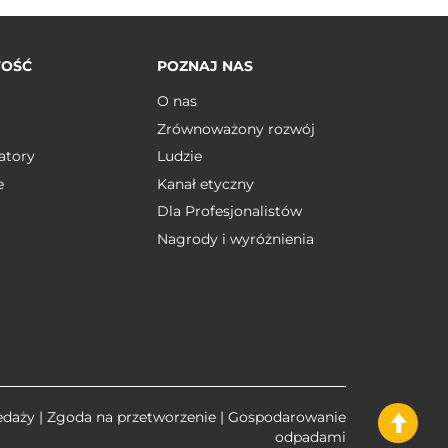
TOŚĆ
POZNAJ NAS
O nas
Zrównoważony rozwój
atory
Ludzie
e
Kanał etyczny
Dla Profesjonalistów
Nagrody i wyróżnienia
edaży
|
Zgoda na przetworzenie
|
Gospodarowanie
odpadami