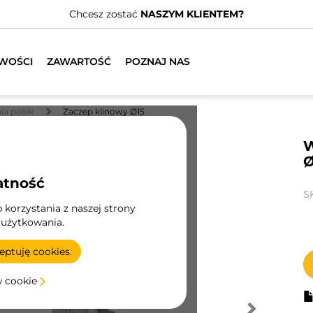
Chcesz zostać
NASZYM KLIENTEM?
WOŚCI
ZAWARTOŚĆ
POZNAJ NAS
ia półek
Zaczep klinowy Ø15
W
Ø
atność
S
korzystania z naszej strony
 użytkowania.
ptuję cookies.
w cookie