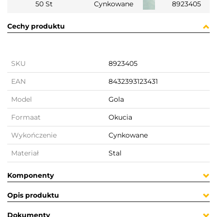
50 St
Cynkowane
8923405
Cechy produktu
SKU
8923405
EAN
8432393123431
Model
Gola
Formaat
Okucia
Wykończenie
Cynkowane
Materiał
Stal
Komponenty
Opis produktu
Dokumenty