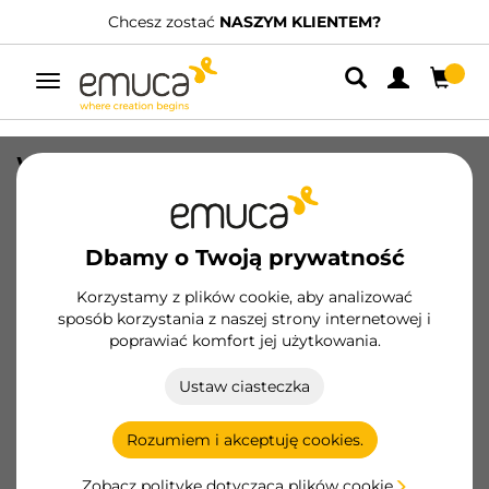
Chcesz zostać
NASZYM KLIENTEM?
Przełącz
nawigację
Wspornik do montażu profili Gola, Stal,
Cynkowane
SKU
8923405
/
EAN
8432393123431
Dbamy o Twoją prywatność
Podstawowe produkty
Korzystamy z plików cookie, aby analizować
sposób korzystania z naszej strony internetowej i
poprawiać komfort jej użytkowania.
Zostań klientem
Ustaw ciasteczka
Karta produktu
Rozumiem i akceptuję cookies.
Zobacz politykę dotyczącą plików cookie