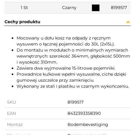
1 St
Czarny
8199517
Cechy produktu
Mocowany u dołu kosz na odpady z ręcznym
wysuwem o łącznej pojemności do 30L (2x15L).
Do montażu w modułach o minimalnych wymiarach
wewnętrznych: szerokość 364mm, głębokość 500mm
i wysokość 310mm.
Zawiera dwa wyjmowalne 15-litrowe pojemniki.
Prowadnice kulkowe wpełni wysuwalne, ciche dzięki
gumowej uszczelce przy zamknięciu.
Wykonany ze stali i plastiku w czarnym wykończeniu.
SKU
8199517
EAN
8432393358390
Montaż
Bodembevestiging