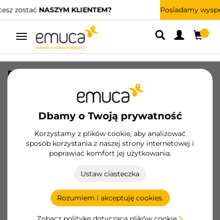
Posiadamy wyspecjalizowanych dystrybutorów.
ZNAJDŹ NAJBLIŻSZEGO
Przełącz
nawigację
Pojemnik do recyklingu Recycle 2x15
litrów, mocowanie dolne, wysuw
manualny, Plastik, Czarny
Dbamy o Twoją prywatność
SKU
8199517
/
EAN
8432393358390
Korzystamy z plików cookie, aby analizować
sposób korzystania z naszej strony internetowej i
Zostań klientem
poprawiać komfort jej użytkowania.
Karta produktu
Ustaw ciasteczka
Rozumiem i akceptuję cookies.
Zobacz politykę dotyczącą plików cookie