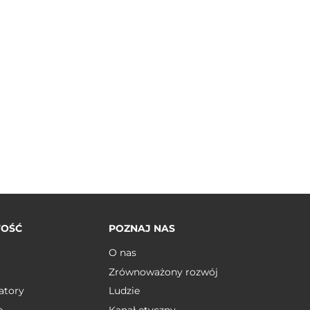
TOŚĆ
POZNAJ NAS
O nas
Zrównoważony rozwój
atory
Ludzie
e
Kanał etyczny