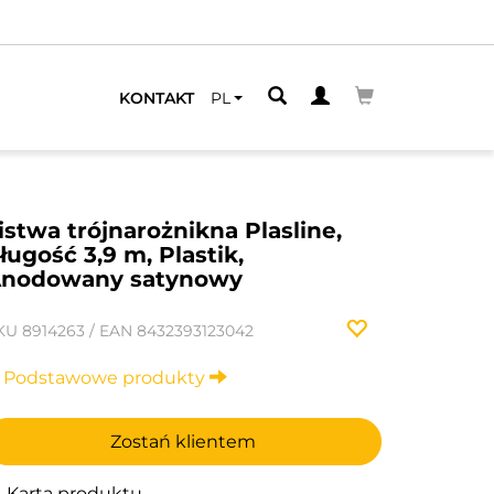
KONTAKT
PL
istwa trójnarożnikna Plasline,
ługość 3,9 m, Plastik,
nodowany satynowy
KU
8914263
/
EAN
8432393123042
Podstawowe produkty
Zostań klientem
Karta produktu