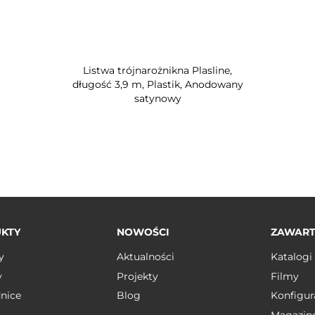
Listwa trójnarożnikna Plasline,
długość 3,9 m, Plastik, Anodowany
satynowy
KTY
NOWOŚCI
ZAWAR
y
Aktualności
Katalogi
y
Projekty
Filmy
nice
Blog
Konfigur
Magazin