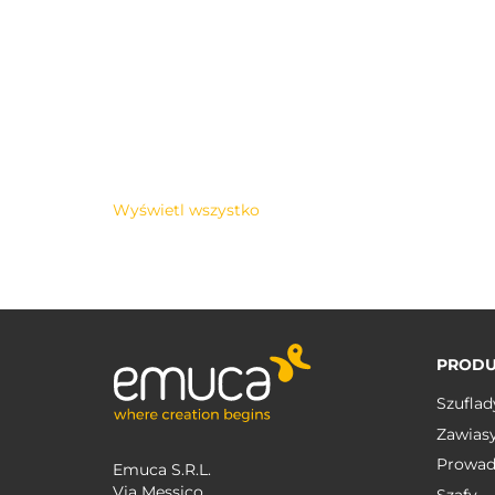
Wyświetl wszystko
PRODU
Szuflad
Zawias
Prowad
Emuca S.R.L.
Via Messico
Szafy