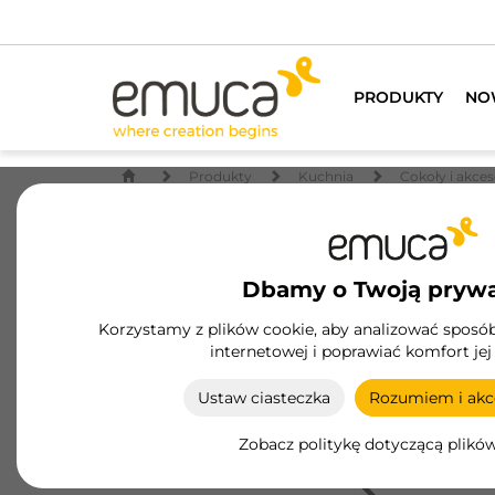
PRODUKTY
NO
Produkty
Kuchnia
Cokoły i akces
Dbamy o Twoją pryw
Korzystamy z plików cookie, aby analizować sposób 
internetowej i poprawiać komfort jej
Ustaw ciasteczka
Rozumiem i akce
Zobacz politykę dotyczącą plikó