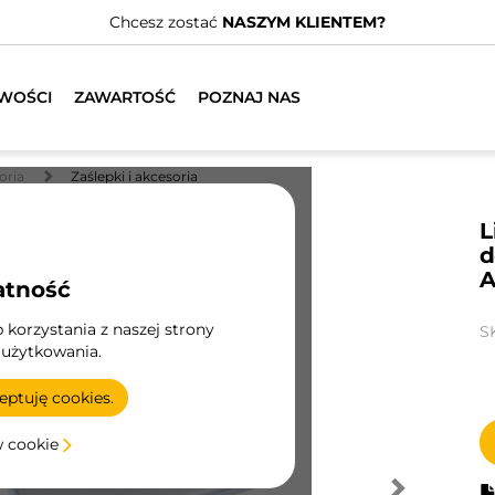
Chcesz zostać
NASZYM KLIENTEM?
WOŚCI
ZAWARTOŚĆ
POZNAJ NAS
oria
Zaślepki i akcesoria
L
d
A
atność
korzystania z naszej strony
S
 użytkowania.
ptuję cookies.
w cookie